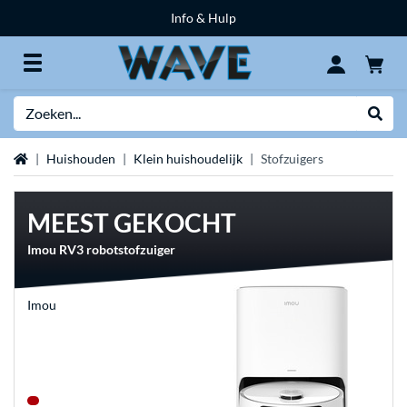
Info & Hulp
Zoeken
Websh
Home
Huishouden
Klein huishoudelijk
Stofzuigers
MEEST GEKOCHT
Imou RV3 robotstofzuiger
Imou