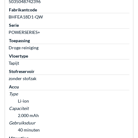
5035048742396
Fabrikantcode
BHFEA18D1-QW
Serie
POWERSERIES+
Toepassing
Droge reiniging
Vloertype
Tapijt
Stofreservoir
zonder stofzak
Accu
Type
Li-ion
Capaciteit
2.000 mAh
Gebruiksduur
40 minuten