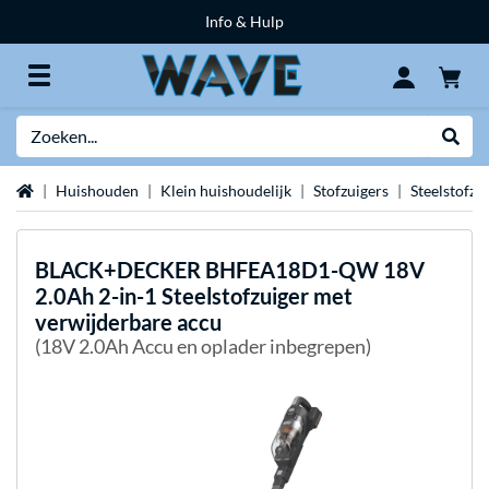
Info & Hulp
Zoeken
Websh
Home
Huishouden
Klein huishoudelijk
Stofzuigers
Steelstofzu
BLACK+DECKER
BHFEA18D1-QW 18V
2.0Ah 2-in-1 Steelstofzuiger met
verwijderbare accu
(18V 2.0Ah Accu en oplader inbegrepen)