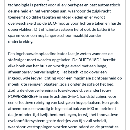
technologie is perfect voor alle vloertypes en past automatisch
de snelheid en het vermogen aan, waardoor de zuigkracht
toeneemt op dikke tapijten en vloerkleden en er wordt
overgeschakeld op de ECO-modus voor lichtere taken en harde
oppervlakken. Dit efficiënte systeem helpt ook de batterij te
sparen voor een nog langere schoonmaaktijd zonder
onderbreking.
Een ingebouwde oplaadindicator laat je weten wanneer de
stofzuiger moet worden opgeladen. De BHFEA18D1 bereikt
elke hoek van het huis en wordt geleverd met een lange,
afneembare vloerverlenging. Het beschikt ook over een
ingebouwde ledverlichting voor een maximale zichtbaarheid op
moeilijk te reinigen plaatsen, zoals onder de sofa of het bed.
Zodra de vloerverlenging is losgekoppeld, verandert jouw
POWERSERIES+ in een krachtige 2-in-1 handstofzuiger, voor
een effectieve reiniging van lastige en hoge plaatsen. Een grote
afneembare, eenvoudig te legen stofbak van 500 ml betekent
dat je minder tijd kwijt bent met legen, terwijl het innovatieve
cycloonfiltersysteem grote deeltjes van fijn vuil scheidt,
waardoor verstoppingen worden verminderd en de prestaties