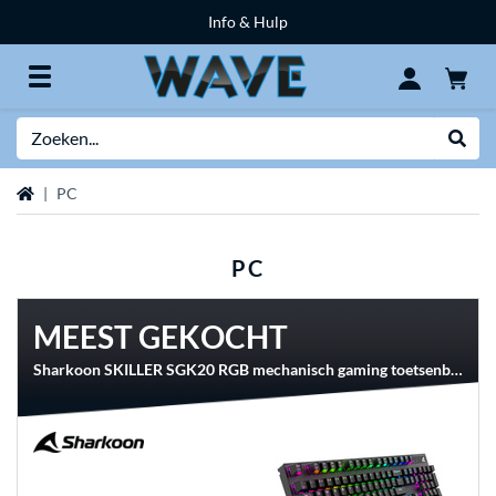
Info & Hulp
Zoeken
Websh
Home
PC
PC
MEEST GEKOCHT
Sharkoon SKILLER SGK20 RGB mechanisch gaming toetsenbord