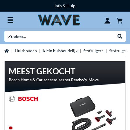
Info & Hulp
Zoeken
Websh
Home
Huishouden
Klein huishoudelijk
Stofzuigers
Stofzuiger
MEEST GEKOCHT
Bosch Home & Car accessoires set Readyy'y, Move