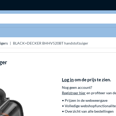
Zoeken
igers
BLACK+DECKER BHHV520BT handstofzuiger
ger
Log in
om de prijs te zien.
Nog geen account?
Registreer hier
en profiteer van d
• Prijzen in de webweergave
• Volledige webshopfunctionalite
• Overzicht van alle bestellingen