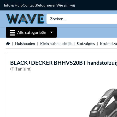
Info & Hulp
Contact
Retourneren
Wie zijn wij
Alle categorieën
Home
Huishouden
Klein huishoudelijk
Stofzuigers
Kruimelzu
BLACK+DECKER
BHHV520BT handstofzui
(Titanium)