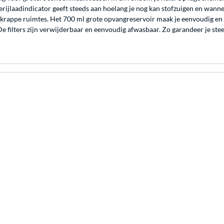
ijlaadindicator geeft steeds aan hoelang je nog kan stofzuigen en wannee
n krappe ruimtes. Het 700 ml grote opvangreservoir maak je eenvoudig en h
 filters zijn verwijderbaar en eenvoudig afwasbaar. Zo garandeer je stee