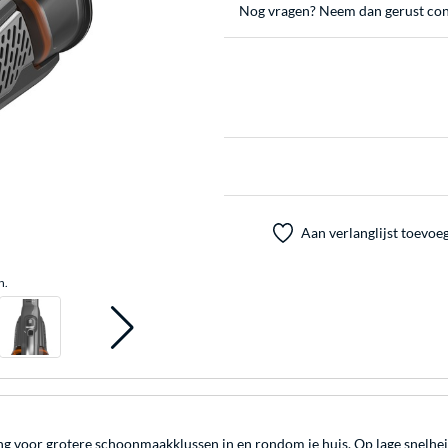
Nog vragen? Neem dan gerust con
Aan verlanglijst toevoe
n.
or grotere schoonmaakklussen in en rondom je huis. Op lage snelheid 