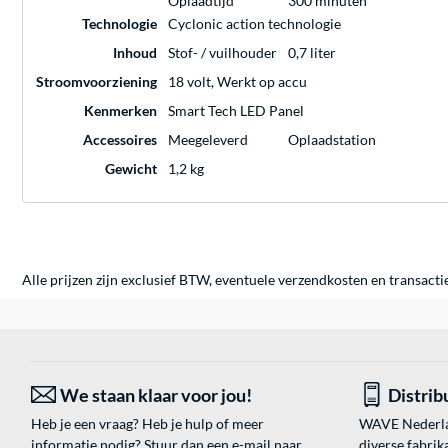
Oplaadtijd
300 minuten
Technologie
Cyclonic action technologie
Inhoud
Stof- / vuilhouder
0,7 liter
Stroomvoorziening
18 volt, Werkt op accu
Kenmerken
Smart Tech LED Panel
Accessoires
Meegeleverd
Oplaadstation
Gewicht
1,2 kg
Alle prijzen zijn exclusief BTW, eventuele verzendkosten en transacti
We staan klaar voor jou!
Distrib
Heb je een vraag? Heb je hulp of meer
WAVE Nederland
informatie nodig? Stuur dan een e-mail naar
diverse fabrik