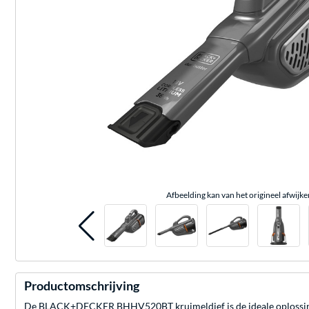
Afbeelding kan van het origineel afwijke
Productomschrijving
De BLACK+DECKER BHHV520BT kruimeldief is de ideale oplossing vo