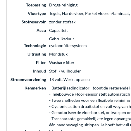
Toepassing
Droge reiniging
Vloertype
Tegels, Harde vloer, Parket vloeren/laminaat, 
Stofreservoir
zonder stofzak
Accu
Capaciteit
Gebruiksduur
Technologie
cycloonfiltersysteem
Uitrusting
Mondstuk
Filter
Wasbare filter
Inhoud
Stof- / vuilhouder
Stroomvoorziening
18 volt, Werkt op accu
Kenmerken
- Batterijlaadindicator - toont de resterende l
- Ingebouwde Floor-sensor stelt automatisch d
- Twee snelheden voor een flexibele reiniging 
- Cyclonic action draait stof en vuil weg van he
- Gemotoriseerde vloerborstel, ontworpen om 
- Transparante, gemakkelijk te legen opvangb
één handbeweging uitlopen. Je hoeft het vuil 