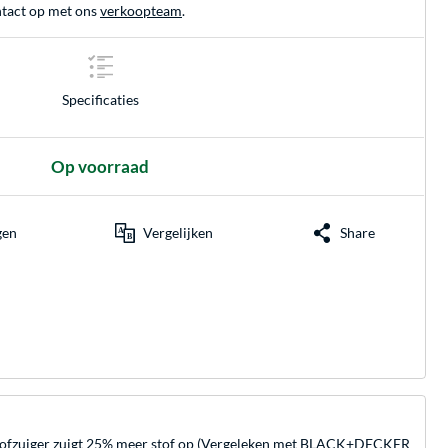
tact op met ons
verkoopteam
.
Specificaties
Op voorraad
gen
Vergelijken
Share
tofzuiger zuigt 25% meer stof op (Vergeleken met BLACK+DECKER