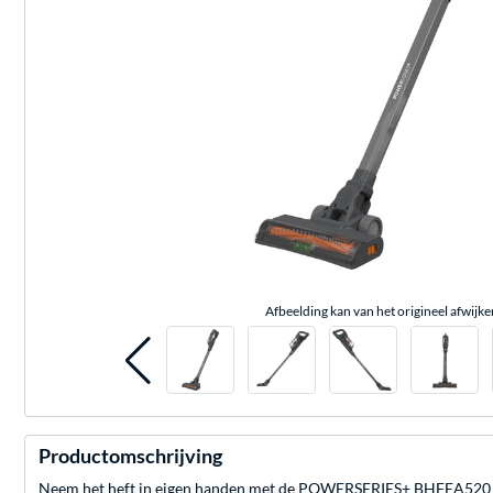
Afbeelding kan van het origineel afwijke
Productomschrijving
Neem het heft in eigen handen met de POWERSERIES+ BHFEA520J s