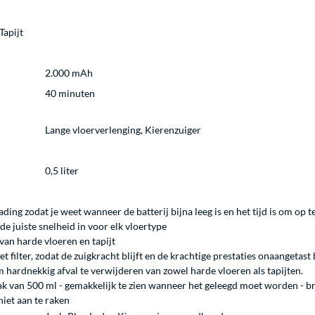
Tapijt
2.000 mAh
40 minuten
Lange vloerverlenging, Kierenzuiger
0,5 liter
ading zodat je weet wanneer de batterij bijna leeg is en het tijd is om op t
e juiste snelheid in voor elk vloertype
van harde vloeren en tapijt
t filter, zodat de zuigkracht blijft en de krachtige prestaties onaangetast 
hardnekkig afval te verwijderen van zowel harde vloeren als tapijten.
ak van 500 ml - gemakkelijk te zien wanneer het geleegd moet worden - br
niet aan te raken