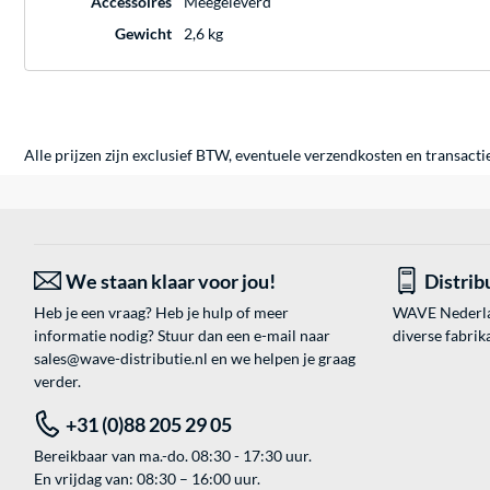
Accessoires
Meegeleverd
Gewicht
2,6 kg
Alle prijzen zijn exclusief BTW, eventuele verzendkosten en transacti
We staan klaar voor jou!
Distrib
Heb je een vraag? Heb je hulp of meer
WAVE Nederland
informatie nodig? Stuur dan een e-mail naar
diverse fabrik
sales@wave-distributie.nl
en we helpen je graag
verder.
+31 (0)88 205 29 05
Bereikbaar van ma.-do. 08:30 - 17:30 uur.
En vrijdag van: 08:30 – 16:00 uur.