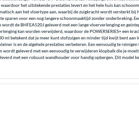
 waardoor het uitstekende prestaties levert en het hele huis kan schoon
isch aan het vloertype aan, waarbij de zuigkracht wordt versterkt bij 
rij te sparen voor een nog langere schoonmaaktijd zonder onderbreking. E
 wordt de BHFEA520J geleverd met een lange vloerverlenging en geïnteg
verlenging kan worden verwijderd, waardoor de POWERSERIES+ een kracht
00 ml betekent dat je meer kunt stofzuigen en minder tijd kwijt bent aan
kleiner is en de algehele prestaties verbeteren. Een eenvoudig te reinigen
en wordt geleverd met een eenvoudig te verwijderen klopbalk die je moei
leverd met een robuust wandhouder voor handig opbergen. Dit model be