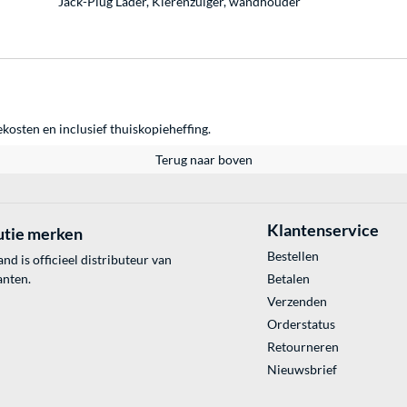
Jack-Plug Lader, Kierenzuiger, wandhouder
ekosten en inclusief thuiskopieheffing.
Terug naar boven
Klantenservice
utie merken
Bestellen
 is officieel distributeur van
anten.
Betalen
Verzenden
Orderstatus
Retourneren
Nieuwsbrief