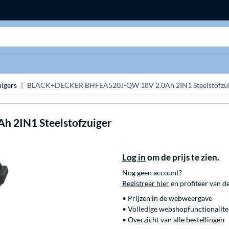
Zoeken
uigers
BLACK+DECKER BHFEA520J-QW 18V 2.0Ah 2IN1 Steelstofzui
 2IN1 Steelstofzuiger
Log in
om de prijs te zien.
Nog geen account?
Registreer hier
en profiteer van d
• Prijzen in de webweergave
• Volledige webshopfunctionalite
• Overzicht van alle bestellingen