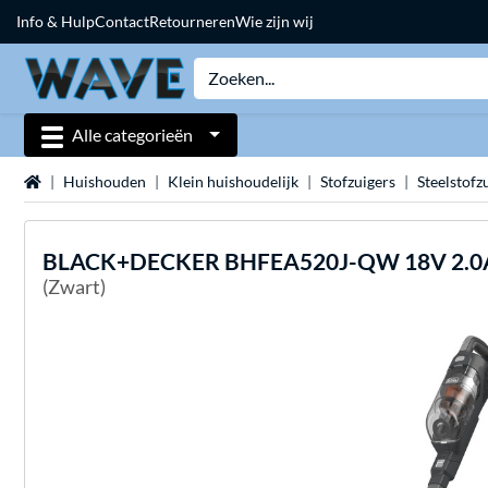
Info & Hulp
Contact
Retourneren
Wie zijn wij
Alle categorieën
Home
Huishouden
Klein huishoudelijk
Stofzuigers
Steelstofz
BLACK+DECKER
BHFEA520J-QW 18V 2.0Ah
(Zwart)