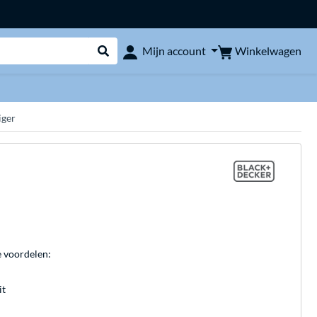
Winkelwagen
Mijn account
Webshop doorzoeken
ger
e voordelen:
it