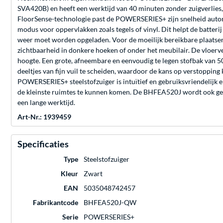
SVA420B) en heeft een werktijd van 40 minuten zonder zuigverlies,
FloorSense-technologie past de POWERSERIES+ zijn snelheid automat
modus voor oppervlakken zoals tegels of vinyl. Dit helpt de batte
weer moet worden opgeladen. Voor de moeilijk bereikbare plaatsen
zichtbaarheid in donkere hoeken of onder het meubilair. De vloer
hoogte. Een grote, afneembare en eenvoudig te legen stofbak van 5
deeltjes van fijn vuil te scheiden, waardoor de kans op verstopping 
POWERSERIES+ steelstofzuiger is intuïtief en gebruiksvriendelijk 
de kleinste ruimtes te kunnen komen. De BHFEA520J wordt ook ge
een lange werktijd.
Art-Nr.: 1939459
Specificaties
Type
Steelstofzuiger
Kleur
Zwart
EAN
5035048742457
Fabrikantcode
BHFEA520J-QW
Serie
POWERSERIES+