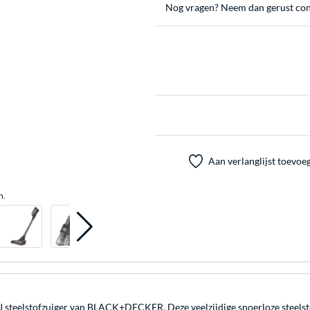
Nog vragen? Neem dan gerust con
Aan verlanglijst toevoe
n.
teelstofzuiger van BLACK+DECKER. Deze veelzijdige snoerloze steels