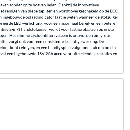
maken zonder op te hoeven laden. Dankzij de innovatieve
het reinigen van diepe tapijten en wordt overgeschakeld op de ECO-
en ingebouwde oplaadindicator laat je weten wanneer de stofzuiger
reerde LED-verlichting, voor een maximaal bereik en een betere
ige 2-in-1 handstofzuiger wordt voor lastige plaatsen op grote
 legen. Het slimme cycloonfiltersysteem is ontworpen om grote
 filter zorgt ook voor een consistente krachtige werking. De
teloos kunt reinigen, en een handig spleetzuigmondstuk om ook in
vat een ingebouwde 18V 2Ah accu voor uitstekende prestaties en