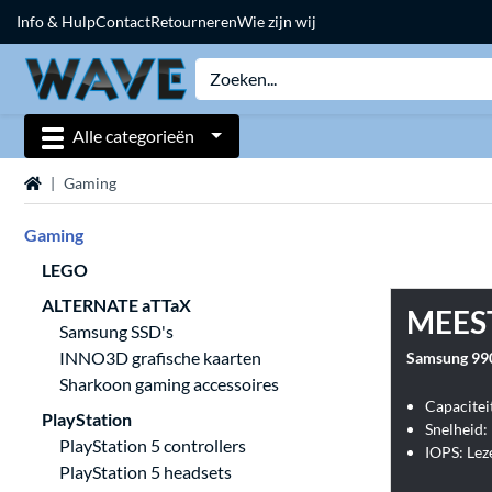
Info & Hulp
Contact
Retourneren
Wie zijn wij
Alle categorieën
Home
Gaming
Gaming
LEGO
ALTERNATE aTTaX
MEES
Samsung SSD's
INNO3D grafische kaarten
Samsung 99
Sharkoon gaming accessoires
Capacitei
PlayStation
Snelheid:
PlayStation 5 controllers
IOPS: Leze
PlayStation 5 headsets