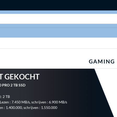
Zoeken
GAMING
T GEKOCHT
0 PRO 2 TB SSD
t: 2 TB
 Lezen : 7.450 MB/s, schrijven : 6.900 MB/s
n : 1.400.000, schrijven : 1.550.000