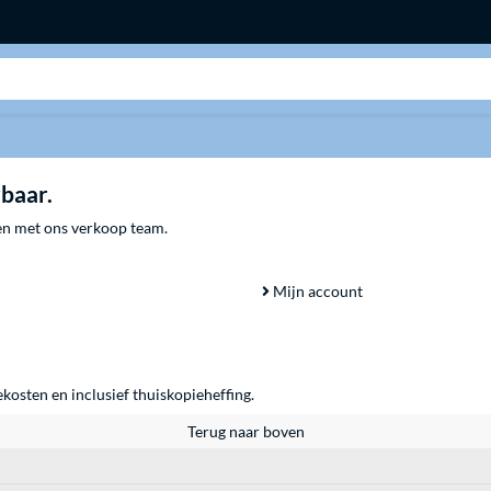
Zoeken
rbaar.
men met ons verkoop team.
Mijn account
ekosten en inclusief thuiskopieheffing.
Terug naar boven