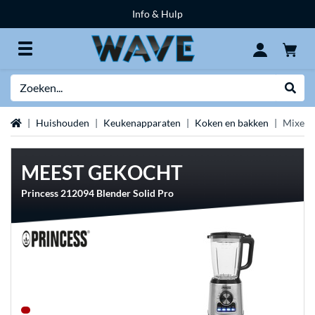
Info & Hulp
Zoeken
Websh
Home
Huishouden
Keukenapparaten
Koken en bakken
Mixers
MEEST GEKOCHT
Princess 212094 Blender Solid Pro