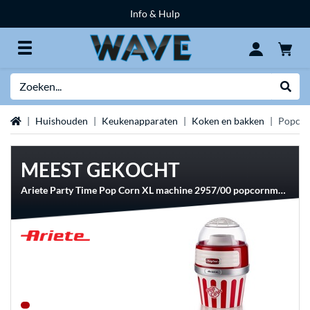
Info & Hulp
Zoeken
Websh
Home
Huishouden
Keukenapparaten
Koken en bakken
Popcor
MEEST GEKOCHT
Ariete Party Time Pop Corn XL machine 2957/00 popcornmaker