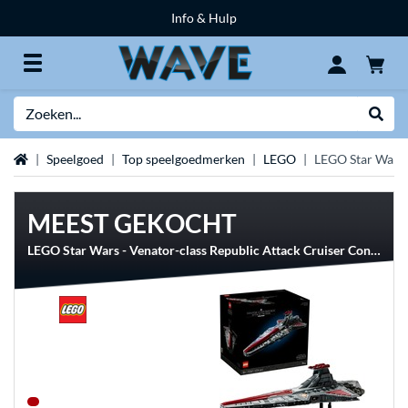
Info & Hulp
Zoeken
Websh
Home
Speelgoed
Top speelgoedmerken
LEGO
LEGO Star Wars
MEEST GEKOCHT
LEGO Star Wars - Venator-class Republic Attack Cruiser Constructiespeelgoed