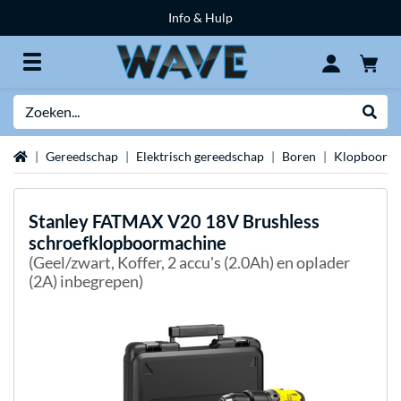
Info & Hulp
Zoeken
Websh
Home
Gereedschap
Elektrisch gereedschap
Boren
Klopboorma
Stanley
FATMAX V20 18V Brushless
schroefklopboormachine
(Geel/zwart, Koffer, 2 accu's (2.0Ah) en oplader
(2A) inbegrepen)