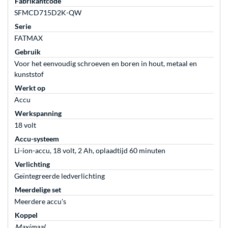
Fabrikantcode
SFMCD715D2K-QW
Serie
FATMAX
Gebruik
Voor het eenvoudig schroeven en boren in hout, metaal en
kunststof
Werkt op
Accu
Werkspanning
18 volt
Accu-systeem
Li-ion-accu, 18 volt, 2 Ah, oplaadtijd 60 minuten
Verlichting
Geïntegreerde ledverlichting
Meerdelige set
Meerdere accu's
Koppel
Maximaal