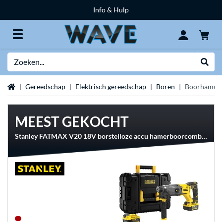
Info & Hulp
Zoeken
Websh
Home
Gereedschap
Elektrisch gereedschap
Boren
Boorhamer
MEEST GEKOCHT
Stanley FATMAX V20 18V borstelloze accu hamerboorcombokit boorhamer