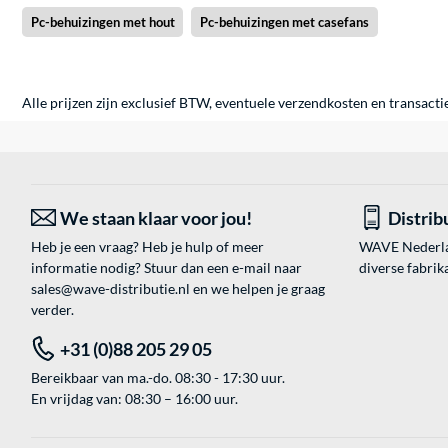
Pc-behuizingen met hout
Pc-behuizingen met casefans
Alle prijzen zijn exclusief BTW, eventuele verzendkosten en transacti
We staan klaar voor jou!
Distrib
Heb je een vraag? Heb je hulp of meer
WAVE Nederland
informatie nodig? Stuur dan een e-mail naar
diverse fabrik
sales@wave-distributie.nl
en we helpen je graag
verder.
+31 (0)88 205 29 05
Bereikbaar van ma.-do. 08:30 - 17:30 uur.
En vrijdag van: 08:30 – 16:00 uur.