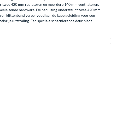
voor twee 420 mm radiatoren en meerdere 140 mm ventilatoren,
t veeleisende hardware. De behuizing ondersteunt twee 420 mm
n en klittenband vereenvoudigen de kabelgeleiding voor een
rije uitstraling. Een speciale scharnierende deur biedt