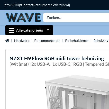
Info & Hulp
Contact
Retourneren
Wie zijn wij
Alle categorieën
Home
Hardware
Pc-componenten
Pc-behuizingen
Behuizing
NZXT
H9 Flow RGB midi tower behuizing
(Wit (mat) | 2x USB-A | 1x USB-C | RGB | Tempered Gl