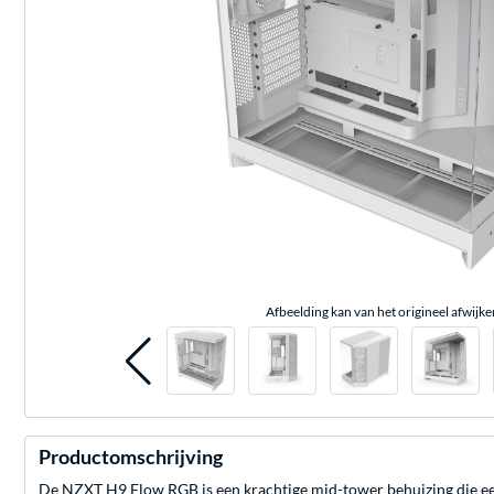
Afbeelding kan van het origineel afwijke
Productomschrijving
De NZXT H9 Flow RGB is een krachtige mid-tower behuizing die ee