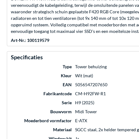
vereenvoudigt de kabelgeleiding, terwijl de omsluitende panelen 
waaronder strategisch schuin geplaatste F420 RGB Core (meegeleve
radiatoren en tot tien ventilatoren (tot 9x 140 mm of tot 10x 120
opgeruimd systeem. Volledig compatibel met moederborden met acht
eenvoudige toegang tot maximaal vier SSD's en een moeiteloze insta
Art-Nr.: 100119579
Specificaties
Type
Tower behuizing
Kleur
Wit (mat)
EAN
5056547207650
Fabrikantcode
CM-H92FW-R1
Serie
H9 (2025)
Bouwvorm
Midi Tower
Moederbord vormfactor
E-ATX
Materiaal
SGCC staal, 2x helder tempered g
Window kit
Ja