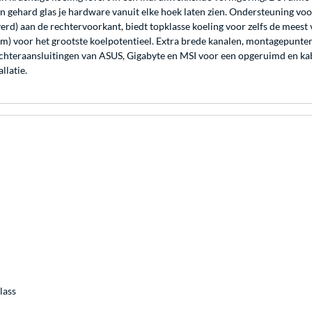
van gehard glas je hardware vanuit elke hoek laten zien. Ondersteuning 
rd) aan de rechtervoorkant, biedt topklasse koeling voor zelfs de mees
 mm) voor het grootste koelpotentieel. Extra brede kanalen, montagepunte
eraansluitingen van ASUS, Gigabyte en MSI voor een opgeruimd en kabelv
llatie.
lass