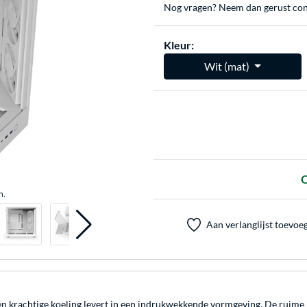
Nog vragen? Neem dan gerust con
Kleur:
Wit (mat)
O
n.
Aan verlanglijst toevoe
n krachtige koeling levert in een indrukwekkende vormgeving. De ruime 