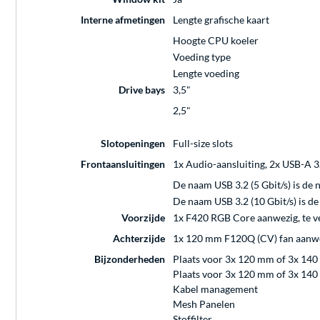
Interne afmetingen
Lengte grafische kaart
Hoogte CPU koeler
Voeding type
Lengte voeding
Drive bays
3,5"
2,5"
Slotopeningen
Full-size slots
Frontaansluitingen
1x Audio-aansluiting, 2x USB-A 3
De naam USB 3.2 (5 Gbit/s) is de
De naam USB 3.2 (10 Gbit/s) is d
Voorzijde
1x F420 RGB Core aanwezig, te 
Achterzijde
1x 120 mm F120Q (CV) fan aanw
Bijzonderheden
Plaats voor 3x 120 mm of 3x 140
Plaats voor 3x 120 mm of 3x 140
Kabel management
Mesh Panelen
Stoffilter