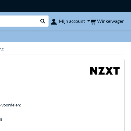
Winkelwagen
Mijn account
Webshop doorzoeken
ng
e voordelen:
it