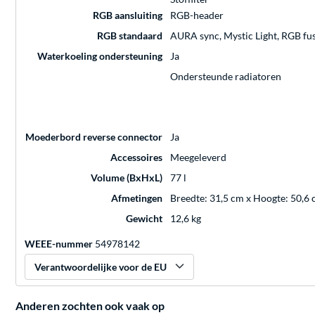
RGB aansluiting
RGB-header
RGB standaard
AURA sync, Mystic Light, RGB fu
Waterkoeling ondersteuning
Ja
Ondersteunde radiatoren
Moederbord reverse connector
Ja
Accessoires
Meegeleverd
Volume (BxHxL)
77 l
Afmetingen
Breedte: 31,5 cm x Hoogte: 50,6 
Gewicht
12,6 kg
WEEE-nummer
54978142
Verantwoordelijke voor de EU
Anderen zochten ook vaak op