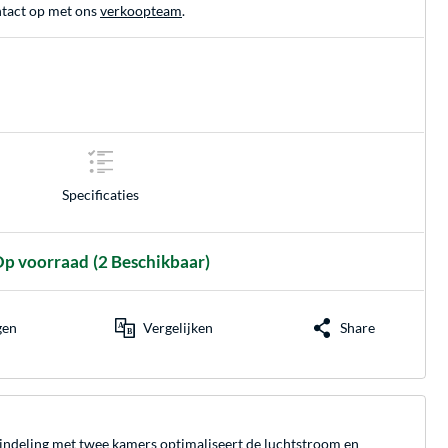
tact op met ons
verkoopteam
.
Specificaties
p voorraad
(2 Beschikbaar)
gen
Vergelijken
Share
indeling met twee kamers optimaliseert de luchtstroom en