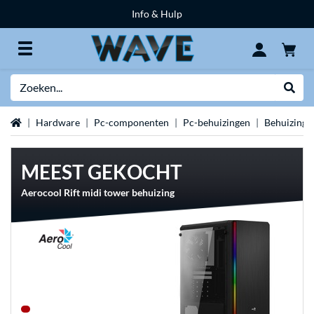
Info & Hulp
Zoeken
Websh
Home
Hardware
Pc-componenten
Pc-behuizingen
Behuizing 
MEEST GEKOCHT
Aerocool Rift midi tower behuizing