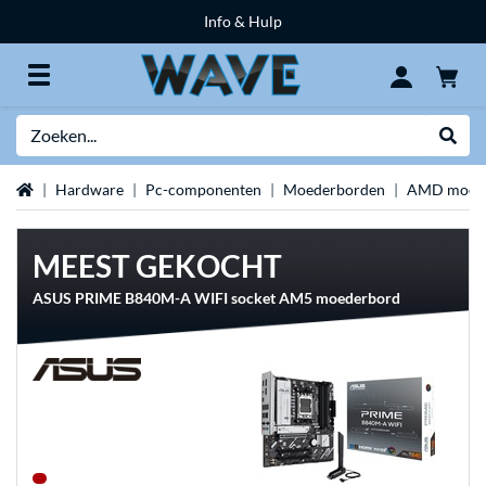
Info & Hulp
Zoeken
Websh
Home
Hardware
Pc-componenten
Moederborden
AMD moed
MEEST GEKOCHT
ASUS PRIME B840M-A WIFI socket AM5 moederbord