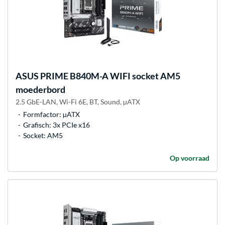
ASUS
PRIME B840M-A WIFI socket AM5
moederbord
2.5 GbE-LAN, Wi-Fi 6E, BT, Sound, µATX
Formfactor: µATX
Grafisch: 3x PCIe x16
Socket: AM5
Op voorraad