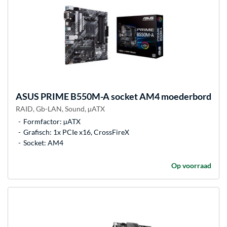
ASUS
PRIME B550M-A socket AM4 moederbord
RAID, Gb-LAN, Sound, µATX
Formfactor: µATX
Grafisch: 1x PCIe x16, CrossFireX
Socket: AM4
Op voorraad