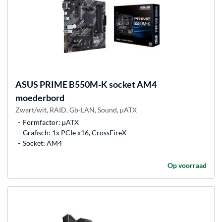
ASUS
PRIME B550M-K socket AM4
moederbord
Zwart/wit, RAID, Gb-LAN, Sound, µATX
Formfactor: µATX
Grafisch: 1x PCIe x16, CrossFireX
Socket: AM4
Op voorraad