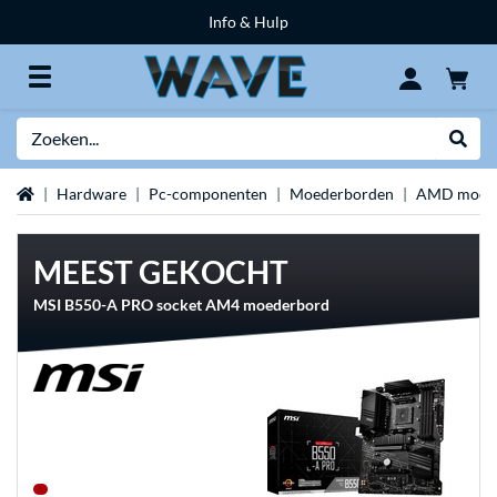
Info & Hulp
Zoeken
Websh
Home
Hardware
Pc-componenten
Moederborden
AMD moed
MEEST GEKOCHT
MSI B550-A PRO socket AM4 moederbord