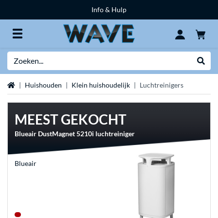
Info & Hulp
Zoeken
Websh
Home
Huishouden
Klein huishoudelijk
Luchtreinigers
MEEST GEKOCHT
Blueair DustMagnet 5210i luchtreiniger
Blueair