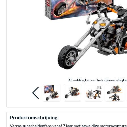
Afbeelding kan van het origineel afwijke
Productomschrijving
Verras superheldenfans vanaf 7 jaar met geweldige motoravontur