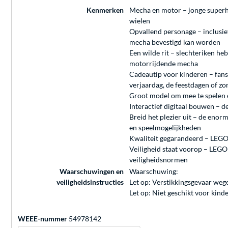
Kenmerken
Mecha en motor – jonge superh
wielen
Opvallend personage – inclusie
mecha bevestigd kan worden
Een wilde rit – slechteriken h
motorrijdende mecha
Cadeautip voor kinderen – fans
verjaardag, de feestdagen of z
Groot model om mee te spelen e
Interactief digitaal bouwen – 
Breid het plezier uit – de eno
en speelmogelijkheden
Kwaliteit gegarandeerd – LEGO 
Veiligheid staat voorop – LEGO 
veiligheidsnormen
Waarschuwingen en
Waarschuwing:
veiligheidsinstructies
Let op: Verstikkingsgevaar weg
Let op: Niet geschikt voor kin
WEEE-nummer
54978142