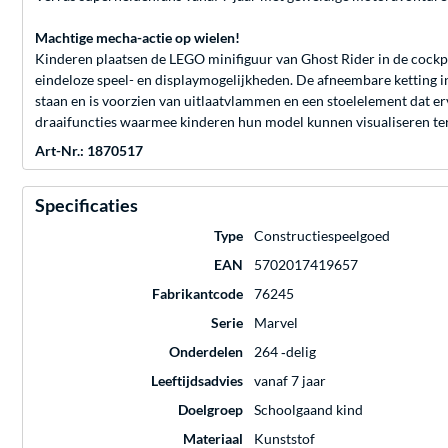
Machtige mecha-actie op wielen!
Kinderen plaatsen de LEGO minifiguur van Ghost Rider in de cock
eindeloze speel- en displaymogelijkheden. De afneembare ketting in
staan en is voorzien van uitlaatvlammen en een stoelelement dat erv
draaifuncties waarmee kinderen hun model kunnen visualiseren ter
Art-Nr.: 1870517
Specificaties
Type
Constructiespeelgoed
EAN
5702017419657
Fabrikantcode
76245
Serie
Marvel
Onderdelen
264 ‐delig
Leeftijdsadvies
vanaf 7 jaar
Doelgroep
Schoolgaand kind
Materiaal
Kunststof