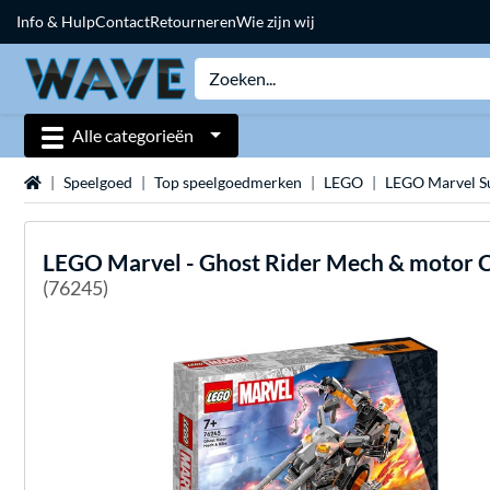
Info & Hulp
Contact
Retourneren
Wie zijn wij
Alle categorieën
Home
Speelgoed
Top speelgoedmerken
LEGO
LEGO Marvel S
LEGO
Marvel - Ghost Rider Mech & motor 
(76245)