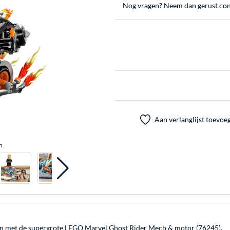
Nog vragen? Neem dan gerust con
Aan verlanglijst toevoe
n.
en met de supergrote LEGO Marvel Ghost Rider Mech & motor (76245).