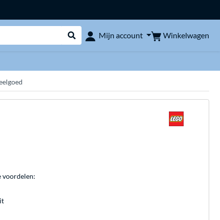
Winkelwagen
Mijn account
Webshop doorzoeken
eelgoed
e voordelen:
it