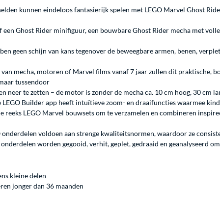
elden kunnen eindeloos fantasierijk spelen met LEGO Marvel Ghost Rid
f een Ghost Rider minifiguur, een bouwbare Ghost Rider mecha met volle
ebben geen schijn van kans tegenover de beweegbare armen, benen, verple
 van mecha, motoren of Marvel films vanaf 7 jaar zullen dit praktische, 
omaar tussendoor
n neer te zetten – de motor is zonder de mecha ca. 10 cm hoog, 30 cm l
de LEGO Builder app heeft intuïtieve zoom- en draaifuncties waarmee kin
rme reeks LEGO Marvel bouwsets om te verzamelen en combineren inspiree
onderdelen voldoen aan strenge kwaliteitsnormen, waardoor ze consistent
onderdelen worden gegooid, verhit, geplet, gedraaid en geanalyseerd om e
ens kleine delen
deren jonger dan 36 maanden