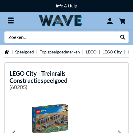
Info & Hulp
Zoeken
Websh
Home
Speelgoed
Top speelgoedmerken
LEGO
LEGO City
LE
LEGO
City - Treinrails
Constructiespeelgoed
(60205)