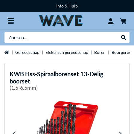
Info & Hulp
Zoeken
Websh
Home
Gereedschap
Elektrisch gereedschap
Boren
Boorgereed
KWB
Hss-Spiraalborenset 13-Delig
boorset
(1.5-6.5mm)