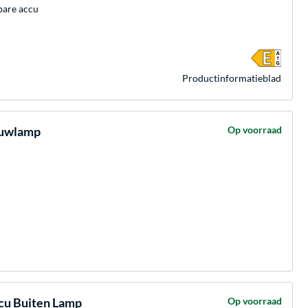
bare accu
Product­informatieblad
ouwlamp
Op voorraad
cu Buiten Lamp
Op voorraad