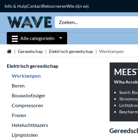
Info & Hulp
Contact
Retourneren
Wie zijn wij
Alle categorieën
Home
Gereedschap
Elektrisch gereedschap
Werklampen
Elektrisch gereedschap
MEES
Werklampen
Wiha Accu
Boren
Soort: B
Bouwstofzuiger
Stroomvoo
Compressoren
Lichtstr
Beschermi
Frezen
Heteluchtblazers
Gereedsc
Lijmpistolen