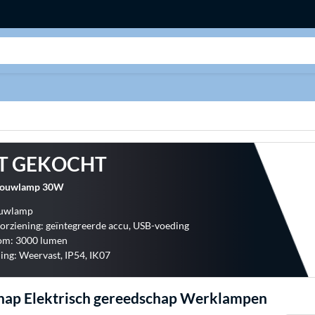
Zoeken
T GEKOCHT
bouwlamp 30W
ouwlamp
rziening: geïntegreerde accu, USB-voeding
oom: 3000 lumen
ng: Weervast, IP54, IK07
hap Elektrisch gereedschap Werklampen