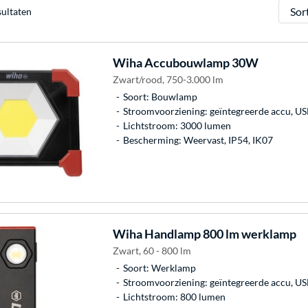
Sorter
sultaten
Wiha
Accubouwlamp 30W
Zwart/rood, 750-3.000 lm
Soort: Bouwlamp
Stroomvoorziening: geïntegreerde accu, U
Lichtstroom: 3000 lumen
Bescherming: Weervast, IP54, IK07
Wiha
Handlamp 800 lm werklamp
Zwart, 60 - 800 lm
Soort: Werklamp
Stroomvoorziening: geïntegreerde accu, U
Lichtstroom: 800 lumen