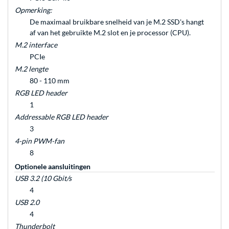
Opmerking:
De maximaal bruikbare snelheid van je M.2 SSD's hangt
af van het gebruikte M.2 slot en je processor (CPU).
M.2 interface
PCIe
M.2 lengte
80 - 110 mm
RGB LED header
1
Addressable RGB LED header
3
4-pin PWM-fan
8
Optionele aansluitingen
USB 3.2 (10 Gbit/s
4
USB 2.0
4
Thunderbolt