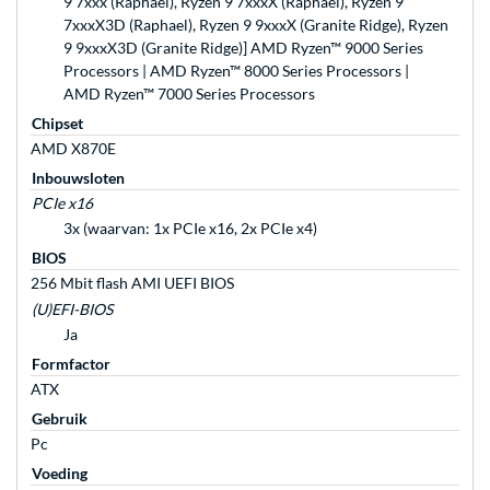
9 7xxx (Raphael), Ryzen 9 7xxxX (Raphael), Ryzen 9
7xxxX3D (Raphael), Ryzen 9 9xxxX (Granite Ridge), Ryzen
9 9xxxX3D (Granite Ridge)] AMD Ryzen™ 9000 Series
Processors | AMD Ryzen™ 8000 Series Processors |
AMD Ryzen™ 7000 Series Processors
Chipset
AMD X870E
Inbouwsloten
PCIe x16
3x (waarvan: 1x PCIe x16, 2x PCIe x4)
BIOS
256 Mbit flash AMI UEFI BIOS
(U)EFI-BIOS
Ja
Formfactor
ATX
Gebruik
Pc
Voeding