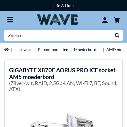
Info & Hulp
Zoeken
Websh
Home
Hardware
Pc-componenten
Moederborden
AMD moed
GIGABYTE
X870E AORUS PRO ICE socket
AM5 moederbord
(Zilver/wit, RAID, 2.5Gb-LAN, Wi-Fi 7, BT, Sound,
ATX)