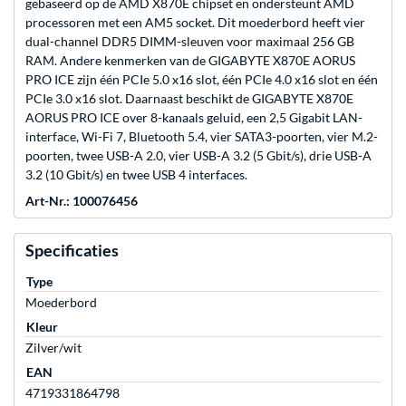
gebaseerd op de AMD X870E chipset en ondersteunt AMD
processoren met een AM5 socket. Dit moederbord heeft vier
dual-channel DDR5 DIMM-sleuven voor maximaal 256 GB
RAM. Andere kenmerken van de GIGABYTE X870E AORUS
PRO ICE zijn één PCIe 5.0 x16 slot, één PCIe 4.0 x16 slot en één
PCIe 3.0 x16 slot. Daarnaast beschikt de GIGABYTE X870E
AORUS PRO ICE over 8-kanaals geluid, een 2,5 Gigabit LAN-
interface, Wi-Fi 7, Bluetooth 5.4, vier SATA3-poorten, vier M.2-
poorten, twee USB-A 2.0, vier USB-A 3.2 (5 Gbit/s), drie USB-A
3.2 (10 Gbit/s) en twee USB 4 interfaces.
Art-Nr.: 100076456
Specificaties
Type
Moederbord
Kleur
Zilver/wit
EAN
4719331864798