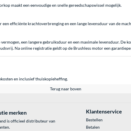
rkop maakt een eenvoudige en snelle gereedschapswissel mogelijk.
r een efficiënte krachtoverbrenging en een lange levensduur van de mach
 vermogen, een langere gebruiksduur en een maximale levensduur. De koo
oudsvrij. Na online registratie geldt op de Brushless motor een garantiepe
ekosten en inclusief thuiskopieheffing.
Terug naar boven
Klantenservice
utie merken
Bestellen
 is officieel distributeur van
anten.
Betalen