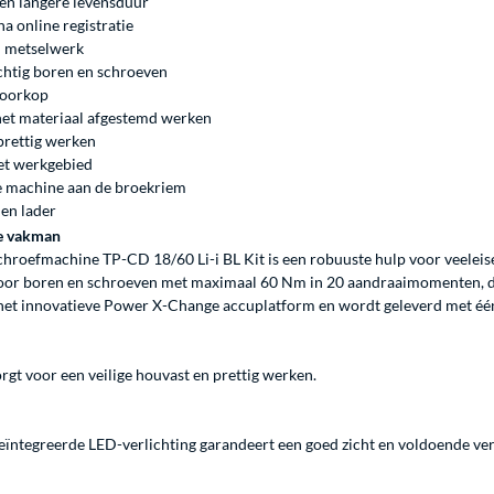
en langere levensduur
na online registratie
en metselwerk
achtig boren en schroeven
boorkop
 het materiaal afgestemd werken
prettig werken
het werkgebied
de machine aan de broekriem
 en lader
le vakman
chroefmachine TP-CD 18/60 Li-i BL Kit is een robuuste hulp voor veele
oor boren en schroeven met maximaal 60 Nm in 20 aandraaimomenten, de
et innovatieve Power X-Change accuplatform en wordt geleverd met één 
gt voor een veilige houvast en prettig werken.
ïntegreerde LED-verlichting garandeert een goed zicht en voldoende ver