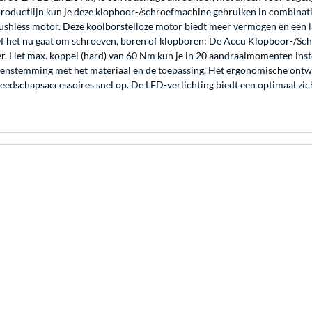
uctlijn kun je deze klopboor-/schroefmachine gebruiken in combinatie 
shless motor. Deze koolborstelloze motor biedt meer vermogen en een 
. Of het nu gaat om schroeven, boren of klopboren: De Accu Klopboor-/Sc
. Het max. koppel (hard) van 60 Nm kun je in 20 aandraaimomenten instel
temming met het materiaal en de toepassing. Het ergonomische ontwerp 
dschapsaccessoires snel op. De LED-verlichting biedt een optimaal zich