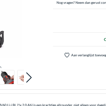
Nog vragen? Neem dan gerust con
O
Aan verlanglijst toevoe
n.
 Li-i BL (1x 2.0 Ah) is een krachtige allrounder, niet alleen voor dagel