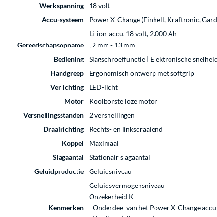
Werkspanning
18 volt
Accu-systeem
Power X-Change (Einhell, Kraftronic, Gar
Li-ion-accu, 18 volt, 2.000 Ah
Gereedschapsopname
, 2 mm - 13 mm
Bediening
Slagschroeffunctie | Elektronische snelhe
Handgreep
Ergonomisch ontwerp met softgrip
Verlichting
LED-licht
Motor
Koolborstelloze motor
Versnellingsstanden
2 versnellingen
Draairichting
Rechts- en linksdraaiend
Koppel
Maximaal
Slagaantal
Stationair slagaantal
Geluidproductie
Geluidsniveau
Geluidsvermogensniveau
Onzekerheid K
Kenmerken
- Onderdeel van het Power X-Change accup