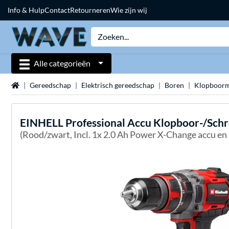
Info & Hulp
Contact
Retourneren
Wie zijn wij
Alle categorieën
Home
Gereedschap
Elektrisch gereedschap
Boren
Klopboorm
EINHELL
Professional Accu Klopboor-/Schr
(Rood/zwart, Incl. 1x 2.0 Ah Power X-Change accu en 