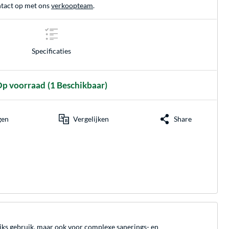
tact op met ons
verkoopteam
.
Specificaties
p voorraad
(1 Beschikbaar)
gen
Vergelijken
Share
ijks gebruik, maar ook voor complexe sanerings- en