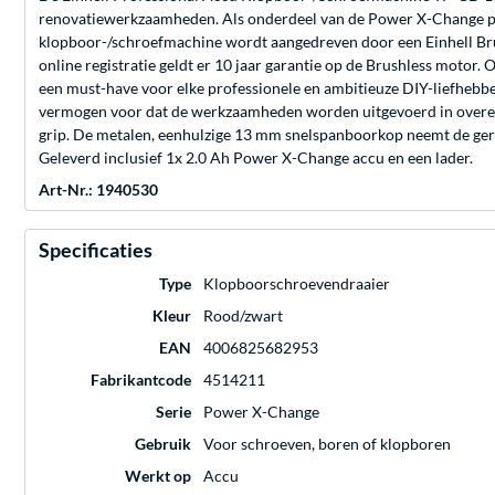
renovatiewerkzaamheden. Als onderdeel van de Power X-Change prod
klopboor-/schroefmachine wordt aangedreven door een Einhell Bru
online registratie geldt er 10 jaar garantie op de Brushless motor
een must-have voor elke professionele en ambitieuze DIY-liefhebber
vermogen voor dat de werkzaamheden worden uitgevoerd in overeens
grip. De metalen, eenhulzige 13 mm snelspanboorkop neemt de geree
Geleverd inclusief 1x 2.0 Ah Power X-Change accu en een lader.
Art-Nr.: 1940530
Specificaties
Type
Klopboorschroevendraaier
Kleur
Rood/zwart
EAN
4006825682953
Fabrikantcode
4514211
Serie
Power X-Change
Gebruik
Voor schroeven, boren of klopboren
Werkt op
Accu