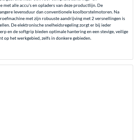
met alle accu's en opladers van deze productlijn. De
langere levensduur dan conventionele koolborstelmotoren. Na
hroefmachine met zijn robuuste aandrijving met 2 versnellingen is
len. De elektronische snelheidsregeling zorgt er bij ieder
en de softgrip bieden optimale hantering en een stevige, veilige
t op het werkgebied, zelfs in donkere gebieden.