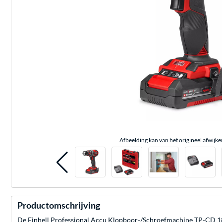
Afbeelding kan van het origineel afwijke
Productomschrijving
De Einhell Professional Accu Klopboor-/Schroefmachine TP-CD 18/60