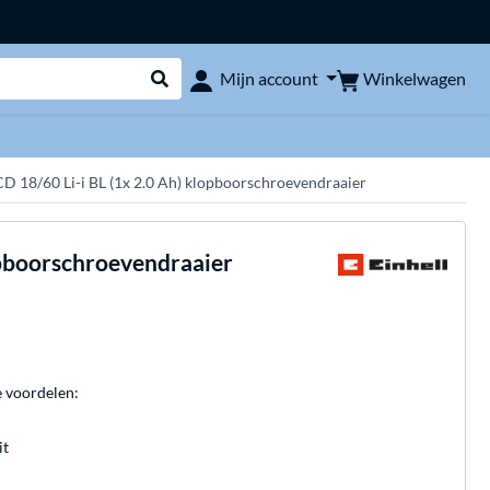
Winkelwagen
Mijn account
Webshop doorzoeken
 18/60 Li-i BL (1x 2.0 Ah) klopboorschroevendraaier
opboorschroevendraaier
e voordelen:
it