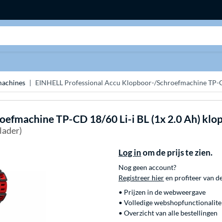
Zoeken
achines
EINHELL Professional Accu Klopboor-/Schroefmachine TP-CD
oefmachine TP-CD 18/60 Li-i BL (1x 2.0 Ah) kl
lader)
Log in
om de prijs te zien.
Nog geen account?
Registreer hier
en profiteer van d
• Prijzen in de webweergave
• Volledige webshopfunctionalite
• Overzicht van alle bestellingen