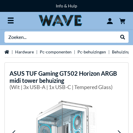
Info & Hulp
Zoeken
Websh
Home
Hardware
Pc-componenten
Pc-behuizingen
Behuizing 
ASUS
TUF Gaming GT502 Horizon ARGB
midi tower behuizing
(Wit | 3x USB-A | 1x USB-C | Tempered Glass)