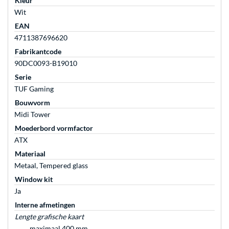
Kleur
Wit
EAN
4711387696620
Fabrikantcode
90DC0093-B19010
Serie
TUF Gaming
Bouwvorm
Midi Tower
Moederbord vormfactor
ATX
Materiaal
Metaal, Tempered glass
Window kit
Ja
Interne afmetingen
Lengte grafische kaart
maximaal 400 mm