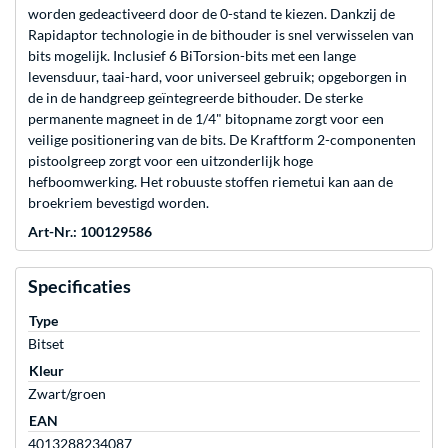
worden gedeactiveerd door de 0-stand te kiezen. Dankzij de
Rapidaptor technologie in de bithouder is snel verwisselen van
bits mogelijk. Inclusief 6 BiTorsion-bits met een lange
levensduur, taai-hard, voor universeel gebruik; opgeborgen in
de in de handgreep geïntegreerde bithouder. De sterke
permanente magneet in de 1/4" bitopname zorgt voor een
veilige positionering van de bits. De Kraftform 2-componenten
pistoolgreep zorgt voor een uitzonderlijk hoge
hefboomwerking. Het robuuste stoffen riemetui kan aan de
broekriem bevestigd worden.
Art-Nr.: 100129586
Specificaties
Type
Bitset
Kleur
Zwart/groen
EAN
4013288234087