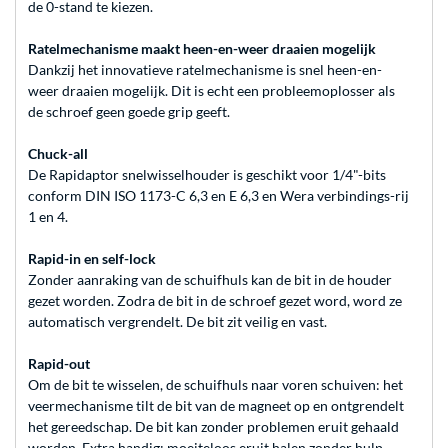
de 0-stand te kiezen.
Ratelmechanisme maakt heen-en-weer draaien mogelijk
Dankzij het innovatieve ratelmechanisme is snel heen-en-
weer draaien mogelijk. Dit is echt een probleemoplosser als
de schroef geen goede grip geeft.
Chuck-all
De Rapidaptor snelwisselhouder is geschikt voor 1/4"-bits
conform DIN ISO 1173-C 6,3 en E 6,3 en Wera verbindings-rij
1 en 4.
Rapid-in en self-lock
Zonder aanraking van de schuifhuls kan de bit in de houder
gezet worden. Zodra de bit in de schroef gezet word, word ze
automatisch vergrendelt. De bit zit veilig en vast.
Rapid-out
Om de bit te wisselen, de schuifhuls naar voren schuiven: het
veermechanisme tilt de bit van de magneet op en ontgrendelt
het gereedschap. De bit kan zonder problemen eruit gehaald
worden. Extra handig: moeiteloos eruit halen zonder hulp,