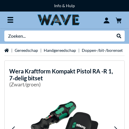
Info & Hulp
Zoeken
Websh
Home
Gereedschap
Handgereedschap
Doppen-/bit-/borenset
Wera
Kraftform Kompakt Pistol RA -R 1,
7‑delig bitset
(Zwart/groen)