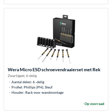
Wera
Micro ESD schroevendraaierset met Rek
Zwart/geel, 6-delig
Aantal delen: 6 ‐delig
Profiel: Phillips (PH), Sleuf
Houder: Rack voor wandmontage
Op voorraad