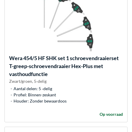
Wera
454/5 HF SHK set 1 schroevendraaierset
T-greep-schroevendraaier Hex-Plus met
vasthoudfunctie
Zwart/groen, 5‑delig
Aantal delen: 5 ‐delig
Profiel: Binnen-zeskant
Houder: Zonder bewaardoos
Op voorraad