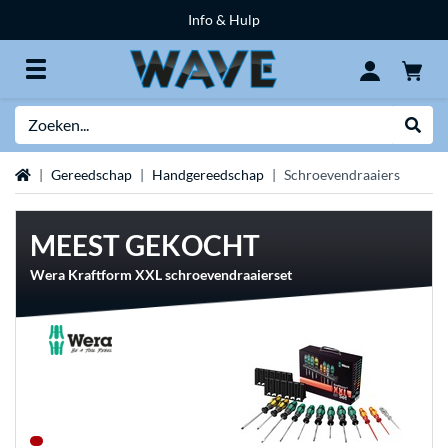
Info & Hulp
Zoeken
Websh
Home
Gereedschap
Handgereedschap
Schroevendraaiers
MEEST GEKOCHT
Wera Kraftform XXL schroevendraaierset