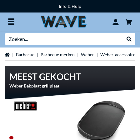
Info & Hulp
Zoeken
Websh
Home
Barbecue
Barbecue merken
Weber
Weber-accessoires
MEEST GEKOCHT
Weber Bakplaat grillplaat