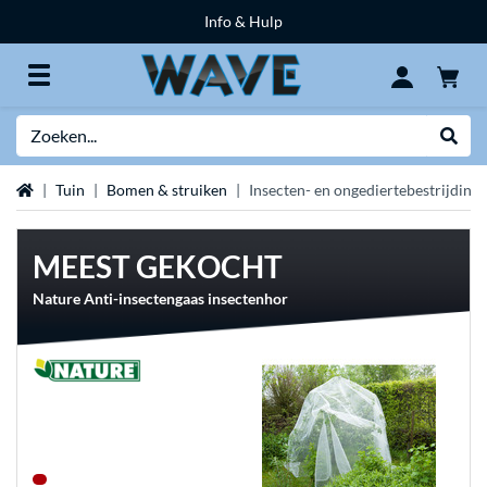
Info & Hulp
Zoeken
Websh
Home
Tuin
Bomen & struiken
Insecten- en ongediertebestrijding
MEEST GEKOCHT
Nature Anti-insectengaas insectenhor