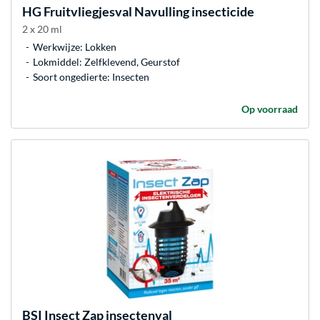
HG
Fruitvliegjesval Navulling insecticide
2 x 20 ml
Werkwijze: Lokken
Lokmiddel: Zelfklevend, Geurstof
Soort ongedierte: Insecten
Op voorraad
BSI
Insect Zap insectenval