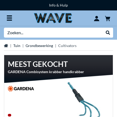
Info & Hulp
Zoeken
Websh
Home
Tuin
Grondbewerking
Cultivators
MEEST GEKOCHT
GARDENA Combisystem krabber handkrabber