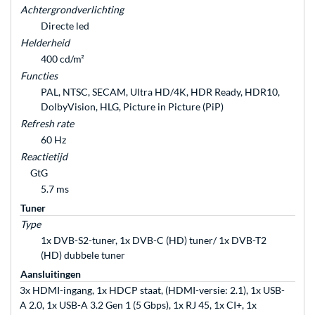
Achtergrondverlichting
Directe led
Helderheid
400 cd/m²
Functies
PAL, NTSC, SECAM, Ultra HD/4K, HDR Ready, HDR10,
DolbyVision, HLG, Picture in Picture (PiP)
Refresh rate
60 Hz
Reactietijd
GtG
5.7 ms
Tuner
Type
1x DVB-S2-tuner, 1x DVB-C (HD) tuner/ 1x DVB-T2
(HD) dubbele tuner
Aansluitingen
3x HDMI-ingang, 1x HDCP staat, (HDMI-versie: 2.1), 1x USB-
A 2.0, 1x USB-A 3.2 Gen 1 (5 Gbps), 1x RJ 45, 1x CI+, 1x