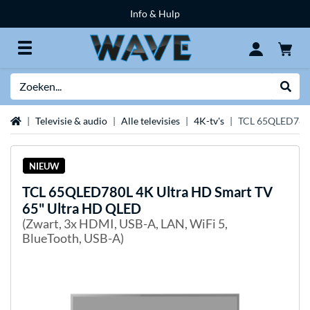
Info & Hulp
Zoeken
Websh
Home
Televisie & audio
Alle televisies
4K-tv's
TCL 65QLED780L
NIEUW
TCL
65QLED780L 4K Ultra HD Smart TV
65" Ultra HD QLED
(Zwart, 3x HDMI, USB-A, LAN, WiFi 5,
BlueTooth, USB-A)