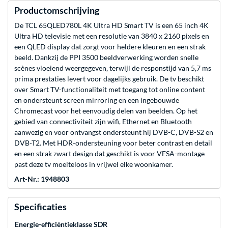
Productomschrijving
De TCL 65QLED780L 4K Ultra HD Smart TV is een 65 inch 4K
Ultra HD televisie met een resolutie van 3840 x 2160 pixels en
een QLED display dat zorgt voor heldere kleuren en een strak
beeld. Dankzij de PPI 3500 beeldverwerking worden snelle
scènes vloeiend weergegeven, terwijl de responstijd van 5,7 ms
prima prestaties levert voor dagelijks gebruik. De tv beschikt
over Smart TV-functionaliteit met toegang tot online content
en ondersteunt screen mirroring en een ingebouwde
Chromecast voor het eenvoudig delen van beelden. Op het
gebied van connectiviteit zijn wifi, Ethernet en Bluetooth
aanwezig en voor ontvangst ondersteunt hij DVB-C, DVB-S2 en
DVB-T2. Met HDR-ondersteuning voor beter contrast en detail
en een strak zwart design dat geschikt is voor VESA-montage
past deze tv moeiteloos in vrijwel elke woonkamer.
Art-Nr.: 1948803
Specificaties
Energie-efficiëntieklasse SDR