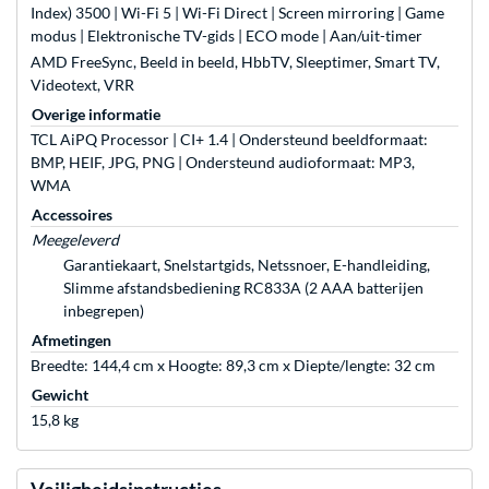
Index) 3500 | Wi-Fi 5 | Wi-Fi Direct | Screen mirroring | Game
modus | Elektronische TV-gids | ECO mode | Aan/uit-timer
AMD FreeSync, Beeld in beeld, HbbTV, Sleeptimer, Smart TV,
Videotext, VRR
Overige informatie
TCL AiPQ Processor | CI+ 1.4 | Ondersteund beeldformaat:
BMP, HEIF, JPG, PNG | Ondersteund audioformaat: MP3,
WMA
Accessoires
Meegeleverd
Garantiekaart, Snelstartgids, Netssnoer, E-handleiding,
Slimme afstandsbediening RC833A (2 AAA batterijen
inbegrepen)
Afmetingen
Breedte: 144,4 cm x Hoogte: 89,3 cm x Diepte/lengte: 32 cm
Gewicht
15,8 kg