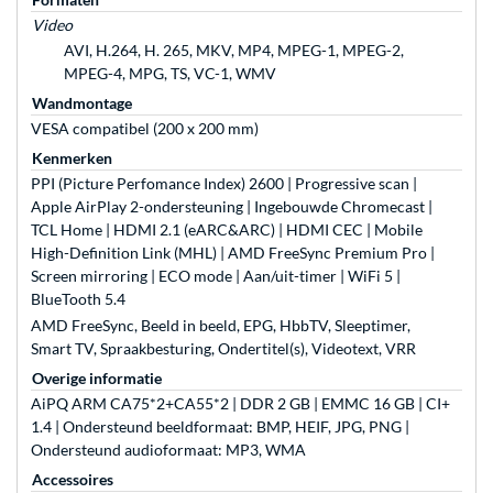
Video
AVI, H.264, H. 265, MKV, MP4, MPEG-1, MPEG-2,
MPEG-4, MPG, TS, VC-1, WMV
Wandmontage
VESA compatibel (200 x 200 mm)
Kenmerken
PPI (Picture Perfomance Index) 2600 | Progressive scan |
Apple AirPlay 2-ondersteuning | Ingebouwde Chromecast |
TCL Home | HDMI 2.1 (eARC&ARC) | HDMI CEC | Mobile
High-Definition Link (MHL) | AMD FreeSync Premium Pro |
Screen mirroring | ECO mode | Aan/uit-timer | WiFi 5 |
BlueTooth 5.4
AMD FreeSync, Beeld in beeld, EPG, HbbTV, Sleeptimer,
Smart TV, Spraakbesturing, Ondertitel(s), Videotext, VRR
Overige informatie
AiPQ ARM CA75*2+CA55*2 | DDR 2 GB | EMMC 16 GB | CI+
1.4 | Ondersteund beeldformaat: BMP, HEIF, JPG, PNG |
Ondersteund audioformaat: MP3, WMA
Accessoires