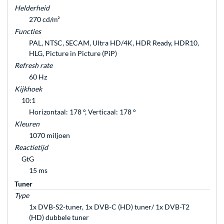
Helderheid
270 cd/m²
Functies
PAL, NTSC, SECAM, Ultra HD/4K, HDR Ready, HDR10,
HLG, Picture in Picture (PiP)
Refresh rate
60 Hz
Kijkhoek
10:1
Horizontaal: 178 °, Verticaal: 178 °
Kleuren
1070 miljoen
Reactietijd
GtG
15 ms
Tuner
Type
1x DVB-S2-tuner, 1x DVB-C (HD) tuner/ 1x DVB-T2
(HD) dubbele tuner