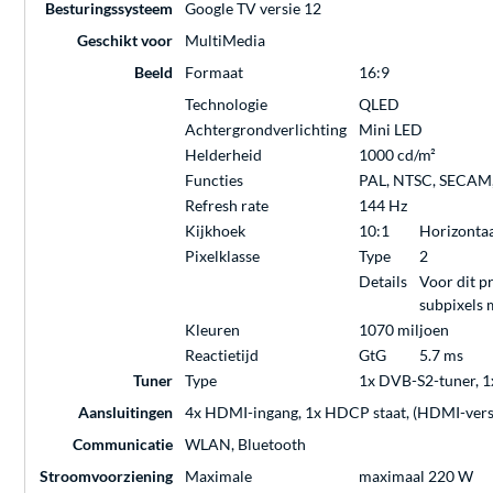
Besturingssysteem
Google TV versie 12
Geschikt voor
MultiMedia
Beeld
Formaat
16:9
Technologie
QLED
Achtergrondverlichting
Mini LED
Helderheid
1000 cd/m²
Functies
PAL, NTSC, SECAM, 
Refresh rate
144 Hz
Kijkhoek
10:1
Horizontaal
Pixelklasse
Type
2
Details
Voor dit p
subpixels 
Kleuren
1070 miljoen
Reactietijd
GtG
5.7 ms
Tuner
Type
1x DVB-S2-tuner, 1
Aansluitingen
4x HDMI-ingang, 1x HDCP staat, (HDMI-versie: 
Communicatie
WLAN, Bluetooth
Stroomvoorziening
Maximale
maximaal 220 W