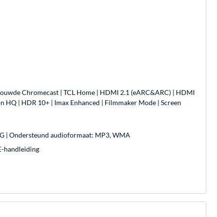
Ingebouwde Chromecast | TCL Home | HDMI 2.1 (eARC&ARC) | HDMI
sion HQ | HDR 10+ | Imax Enhanced | Filmmaker Mode | Screen
PNG | Ondersteund audioformaat: MP3, WMA
E-handleiding