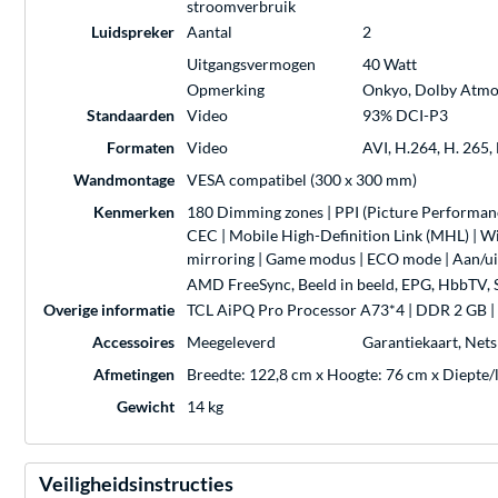
stroomverbruik
Luidspreker
Aantal
2
Uitgangsvermogen
40 Watt
Opmerking
Onkyo, Dolby Atmos,
Standaarden
Video
93% DCI-P3
Formaten
Video
AVI, H.264, H. 26
Wandmontage
VESA compatibel (300 x 300 mm)
Kenmerken
180 Dimming zones | PPI (Picture Performan
CEC | Mobile High-Definition Link (MHL) | W
mirroring | Game modus | ECO mode | Aan/ui
AMD FreeSync, Beeld in beeld, EPG, HbbTV, Sl
Overige informatie
TCL AiPQ Pro Processor A73*4 | DDR 2 GB |
Accessoires
Meegeleverd
Garantiekaart, Net
Afmetingen
Breedte: 122,8 cm x Hoogte: 76 cm x Diepte/
Gewicht
14 kg
Veiligheidsinstructies