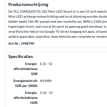
Productomschrijving
De TCL 55MQLED75L QD-Mini-LED Smart tv is een 55 inch televisie
Mini‑LED achtergrondverlichting met local dimming worden donkere 
helder beeld. Het 4K-paneel met een resolutie van 3840 x 2160 pix
haperingen toont, wat vooral bij sport en gaming goed merkbaar i
smartfuncties heb je via Google TV direct toegang tot apps, strea
andere apparaten, waardoor deze televisie een complete en moderne
Art-Nr.: 1948790
Specificaties
Energie-
E (A - G)
efficiëntieklasse
SDR
Energieverbruik
64 kWh
SDR per 1000h
Energie-
G (A - G)
efficiëntieklasse
HDR