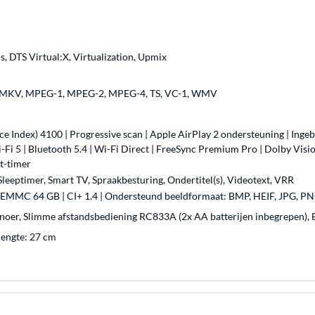
 DTS Virtual:X, Virtualization, Upmix
5, MKV, MPEG-1, MPEG-2, MPEG-4, TS, VC-1, WMV
ce Index) 4100 | Progressive scan | Apple AirPlay 2 ondersteuning | 
i-Fi 5 | Bluetooth 5.4 | Wi-Fi Direct | FreeSync Premium Pro | Dolby Vi
t-timer
eeptimer, Smart TV, Spraakbesturing, Ondertitel(s), Videotext, VRR
 EMMC 64 GB | CI+ 1.4 | Ondersteund beeldformaat: BMP, HEIF, JPG, 
snoer, Slimme afstandsbediening RC833A (2x AA batterijen inbegrepen), 
lengte: 27 cm