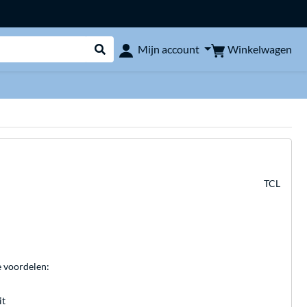
Winkelwagen
Mijn account
Webshop doorzoeken
TCL
e voordelen:
it