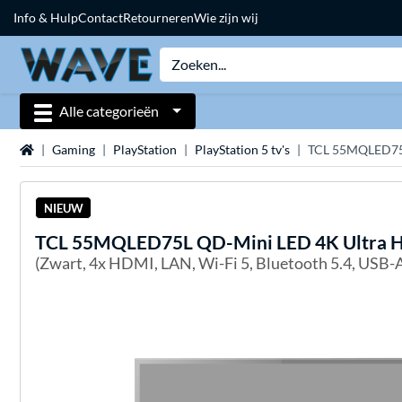
Info & Hulp
Contact
Retourneren
Wie zijn wij
Alle categorieën
Home
Gaming
PlayStation
PlayStation 5 tv's
TCL 55MQLED75L
NIEUW
TCL
55MQLED75L QD-Mini LED 4K Ultra H
(Zwart, 4x HDMI, LAN, Wi-Fi 5, Bluetooth 5.4, USB-