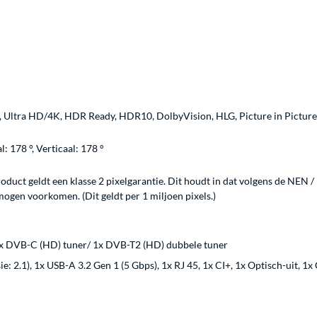
Ultra HD/4K, HDR Ready, HDR10, DolbyVision, HLG, Picture in Picture 
: 178 °, Verticaal: 178 °
roduct geldt een klasse 2 pixelgarantie. Dit houdt in dat volgens de NEN /
mogen voorkomen. (Dit geldt per 1 miljoen pixels.)
x DVB-C (HD) tuner/ 1x DVB-T2 (HD) dubbele tuner
2.1), 1x USB-A 3.2 Gen 1 (5 Gbps), 1x RJ 45, 1x CI+, 1x Optisch-uit, 1x 