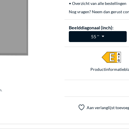
• Overzicht van alle bestellingen
Nog vragen? Neem dan gerust con
Beelddiagonaal (inch):
55 ''
Product­informatiebl
n.
Aan verlanglijst toevoe