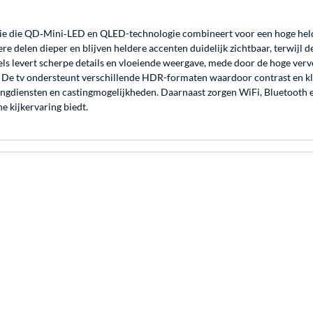
 die QD‑Mini‑LED en QLED-technologie combineert voor een hoge helderh
delen dieper en blijven heldere accenten duidelijk zichtbaar, terwijl d
els levert scherpe details en vloeiende weergave, mede door de hoge ver
s. De tv ondersteunt verschillende HDR-formaten waardoor contrast en 
mingdiensten en castingmogelijkheden. Daarnaast zorgen WiFi, Bluetooth
 kijkervaring biedt.