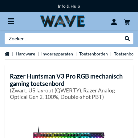
Info & Hulp
Zoeken
Websh
Home
Hardware
Invoerapparaten
Toetsenborden
Toetsenbor
Razer
Huntsman V3 Pro RGB mechanisch
gaming toetsenbord
(Zwart, US lay-out (QWERTY), Razer Analog
Optical Gen 2, 100%, Double-shot PBT)