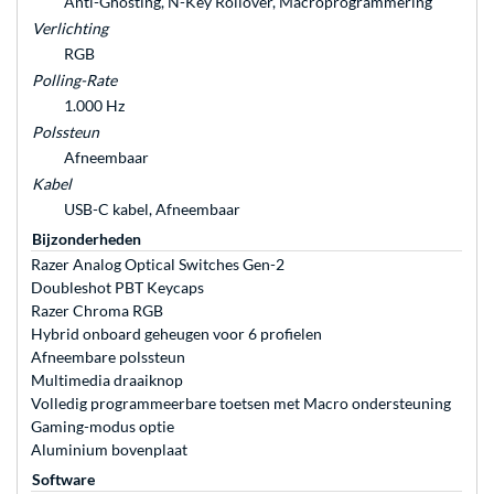
Anti-Ghosting, N-Key Rollover, Macroprogrammering
Verlichting
RGB
Polling-Rate
1.000 Hz
Polssteun
Afneembaar
Kabel
USB-C kabel, Afneembaar
Bijzonderheden
Razer Analog Optical Switches Gen-2
Doubleshot PBT Keycaps
Razer Chroma RGB
Hybrid onboard geheugen voor 6 profielen
Afneembare polssteun
Multimedia draaiknop
Volledig programmeerbare toetsen met Macro ondersteuning
Gaming-modus optie
Aluminium bovenplaat
Software