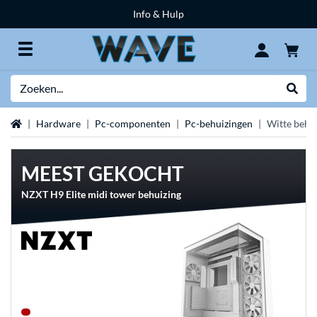
Info & Hulp
Zoeken
Websh
Home
Hardware
Pc-componenten
Pc-behuizingen
Witte behu
MEEST GEKOCHT
NZXT H9 Elite midi tower behuizing