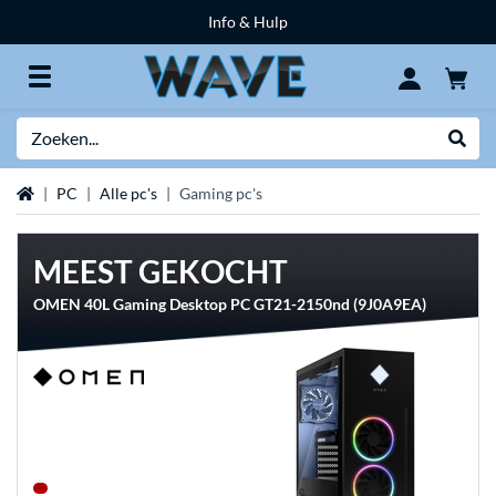
Info & Hulp
Zoeken
Websh
Home
PC
Alle pc's
Gaming pc's
MEEST GEKOCHT
OMEN 40L Gaming Desktop PC GT21-2150nd (9J0A9EA)