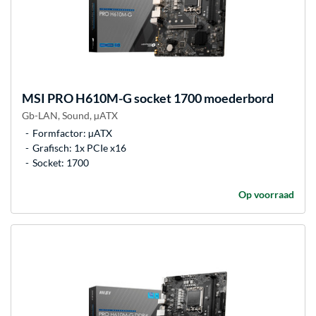
MSI
PRO H610M-G socket 1700 moederbord
Gb-LAN, Sound, µATX
Formfactor: µATX
Grafisch: 1x PCIe x16
Socket: 1700
Op voorraad