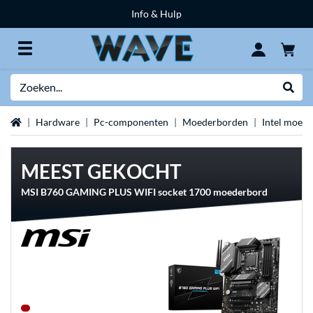
Info & Hulp
Zoeken
Websh
Home
Hardware
Pc-componenten
Moederborden
Intel moed
MEEST GEKOCHT
MSI B760 GAMING PLUS WIFI socket 1700 moederbord