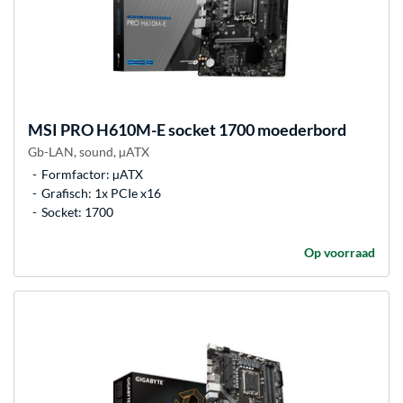
MSI
PRO H610M-E socket 1700 moederbord
Gb-LAN, sound, µATX
Formfactor: µATX
Grafisch: 1x PCIe x16
Socket: 1700
Op voorraad