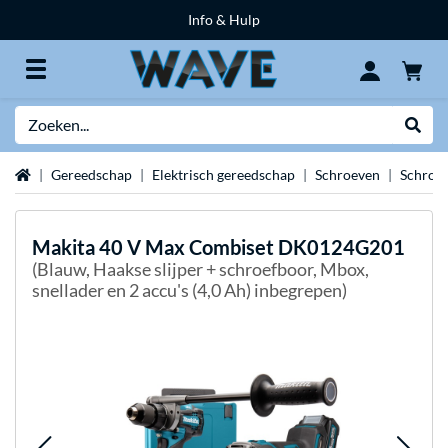
Info & Hulp
Zoeken
Websh
Home
Gereedschap
Elektrisch gereedschap
Schroeven
Schroef
Makita
40 V Max Combiset DK0124G201
(Blauw, Haakse slijper + schroefboor, Mbox,
snellader en 2 accu's (4,0 Ah) inbegrepen)