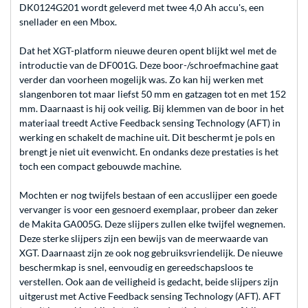
DK0124G201 wordt geleverd met twee 4,0 Ah accu's, een
snellader en een Mbox.
Dat het XGT-platform nieuwe deuren opent blijkt wel met de
introductie van de DF001G. Deze boor-/schroefmachine gaat
verder dan voorheen mogelijk was. Zo kan hij werken met
slangenboren tot maar liefst 50 mm en gatzagen tot en met 152
mm. Daarnaast is hij ook veilig. Bij klemmen van de boor in het
materiaal treedt Active Feedback sensing Technology (AFT) in
werking en schakelt de machine uit. Dit beschermt je pols en
brengt je niet uit evenwicht. En ondanks deze prestaties is het
toch een compact gebouwde machine.
Mochten er nog twijfels bestaan of een accuslijper een goede
vervanger is voor een gesnoerd exemplaar, probeer dan zeker
de Makita GA005G. Deze slijpers zullen elke twijfel wegnemen.
Deze sterke slijpers zijn een bewijs van de meerwaarde van
XGT. Daarnaast zijn ze ook nog gebruiksvriendelijk. De nieuwe
beschermkap is snel, eenvoudig en gereedschapsloos te
verstellen. Ook aan de veiligheid is gedacht, beide slijpers zijn
uitgerust met Active Feedback sensing Technology (AFT). AFT