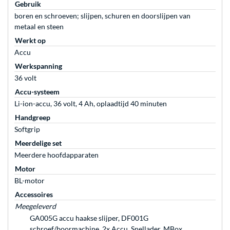
Gebruik
boren en schroeven; slijpen, schuren en doorslijpen van
metaal en steen
Werkt op
Accu
Werkspanning
36 volt
Accu-systeem
Li-ion-accu, 36 volt, 4 Ah, oplaadtijd 40 minuten
Handgreep
Softgrip
Meerdelige set
Meerdere hoofdapparaten
Motor
BL-motor
Accessoires
Meegeleverd
GA005G accu haakse slijper, DF001G
schroef/boormachine, 2x Accu, Snellader, MBox