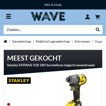
Info & Hulp
Zoeken
Websh
Home
Gereedschap
Elektrisch gereedschap
Schroeven
Slagmoe
MEEST GEKOCHT
Stanley FATMAX V20 18V borstelloze slagschroevendraaier