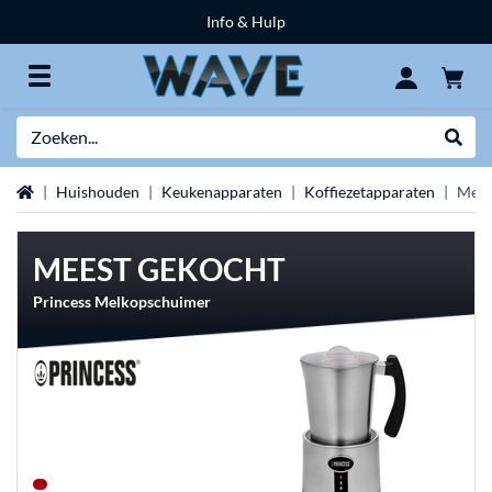
Info & Hulp
Zoeken
Websh
Home
Huishouden
Keukenapparaten
Koffiezetapparaten
Melk
MEEST GEKOCHT
Princess Melkopschuimer