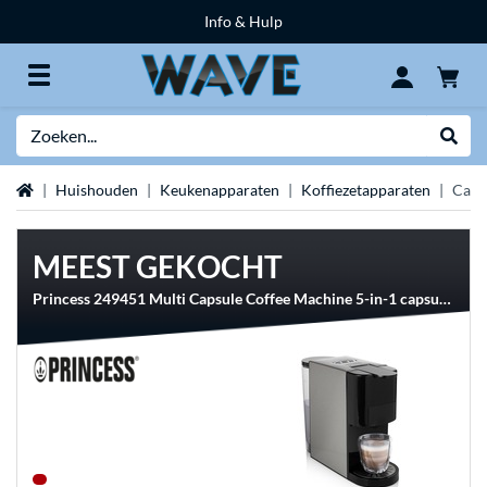
Info & Hulp
Zoeken
Websh
Home
Huishouden
Keukenapparaten
Koffiezetapparaten
Caps
MEEST GEKOCHT
Princess 249451 Multi Capsule Coffee Machine 5-in-1 capsule machine