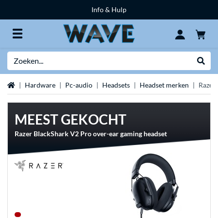
Info & Hulp
Zoeken
Websh
Home
Hardware
Pc-audio
Headsets
Headset merken
Razer 
MEEST GEKOCHT
Razer BlackShark V2 Pro over-ear gaming headset