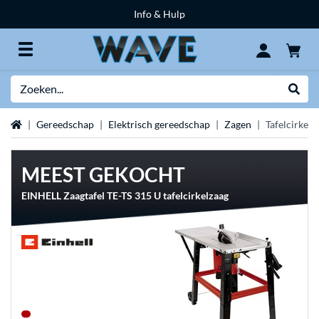
Info & Hulp
Zoeken
Websh
Home
Gereedschap
Elektrisch gereedschap
Zagen
Tafelcirkelz
MEEST GEKOCHT
EINHELL Zaagtafel TE-TS 315 U tafelcirkelzaag