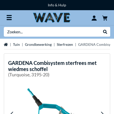
Info & Hulp
Zoeken
Websh
Home
Tuin
Grondbewerking
Sterfrezen
GARDENA Combisystem
GARDENA
Combisystem sterfrees met
wiedmes schoffel
(Turquoise, 3195-20)