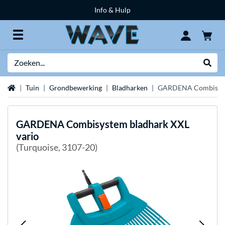
Info & Hulp
Zoeken
Websh
Home
Tuin
Grondbewerking
Bladharken
GARDENA Combisyste
GARDENA
Combisystem bladhark XXL
vario
(Turquoise, 3107-20)