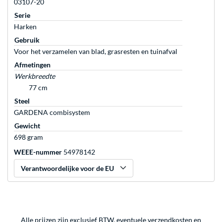
03107-20
Serie
Harken
Gebruik
Voor het verzamelen van blad, grasresten en tuinafval
Afmetingen
Werkbreedte
77 cm
Steel
GARDENA combisystem
Gewicht
698 gram
WEEE-nummer
54978142
Verantwoordelijke voor de EU
Alle prijzen zijn exclusief BTW, eventuele verzendkosten en