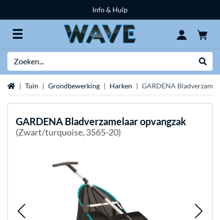
Info & Hulp
Zoeken
Websh
Home
Tuin
Grondbewerking
Harken
GARDENA Bladverzamela
GARDENA
Bladverzamelaar opvangzak
(Zwart/turquoise, 3565-20)