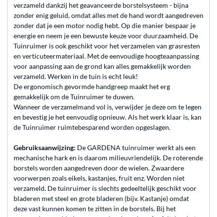
verzameld dankzij het geavanceerde borstelsysteem - bijna
zonder enig geluid, omdat alles met de hand wordt aangedreven
zonder dat je een motor nodig hebt. Op die manier bespaar je
energie en neem je een bewuste keuze voor duurzaamheid. De
Tuinruimer is ook geschikt voor het verzamelen van grasresten
en verticuteermateriaal. Met de eenvoudige hoogteaanpassing
voor aanpassing aan de grond kan alles gemakkelijk worden
verzameld. Werken in de tuin is echt leuk!
De ergonomisch gevormde handgreep maakt het erg
gemakkelijk om de Tuinruimer te duwen.
Wanneer de verzamelmand vol is, verwijder je deze om te legen
en bevestig je het eenvoudig opnieuw. Als het werk klaar is, kan
de Tuinruimer ruimtebesparend worden opgeslagen.
Gebruiksaanwijzing:
De GARDENA tuinruimer werkt als een
mechanische hark en is daarom milieuvriendelijk. De roterende
borstels worden aangedreven door de wielen. Zwaardere
voorwerpen zoals eikels, kastanjes, fruit enz. Worden niet
verzameld. De tuinruimer is slechts gedeeltelijk geschikt voor
bladeren met steel en grote bladeren (bijv. Kastanje) omdat
deze vast kunnen komen te zitten in de borstels. Bij het