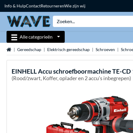
Info & Hulp
Contact
Retourneren
Wie zijn wij
Alle categorieën
Home
Gereedschap
Elektrisch gereedschap
Schroeven
Schroe
EINHELL
Accu schroefboormachine TE-CD 1
(Rood/zwart, Koffer, oplader en 2 accu's inbegrepen)