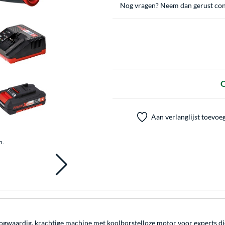
Nog vragen? Neem dan gerust con
O
Aan verlanglijst toevoe
n.
gwaardig, krachtige machine met koolborstelloze motor voor experts di