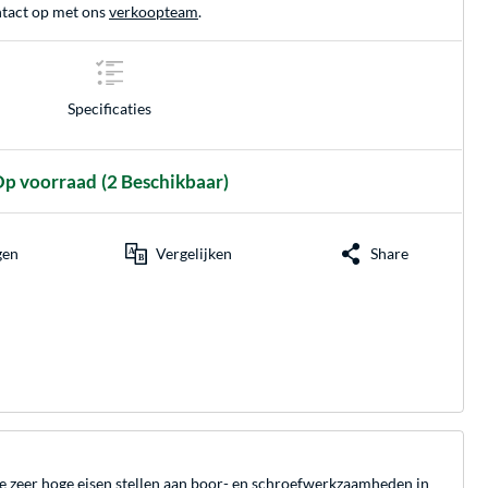
tact op met ons
verkoopteam
.
Specificaties
p voorraad
(2 Beschikbaar)
gen
Vergelijken
Share
e zeer hoge eisen stellen aan boor- en schroefwerkzaamheden in