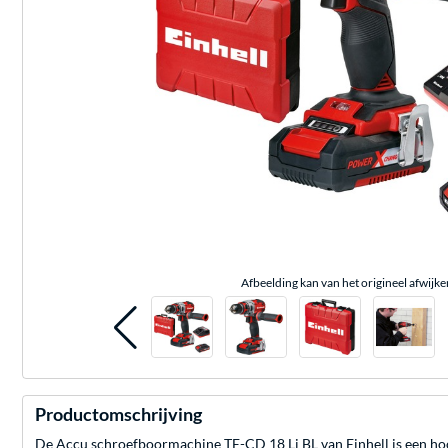
Afbeelding kan van het origineel afwijke
Productomschrijving
De Accu schroefboormachine TE-CD 18 Li BL van Einhell is een hoo