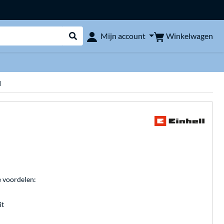
Winkelwagen
Mijn account
Webshop doorzoeken
l
e voordelen:
it