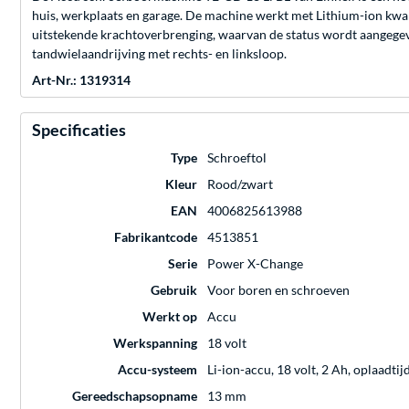
huis, werkplaats en garage. De machine werkt met Lithium-ion kwa
uitstekende krachtoverbrenging, waarvan de status wordt aangege
tandwielaandrijving met rechts- en linksloop.
Art-Nr.: 1319314
Specificaties
Type
Schroeftol
Kleur
Rood/zwart
EAN
4006825613988
Fabrikantcode
4513851
Serie
Power X-Change
Gebruik
Voor boren en schroeven
Werkt op
Accu
Werkspanning
18 volt
Accu-systeem
Li-ion-accu, 18 volt, 2 Ah, oplaadti
Gereedschapsopname
13 mm