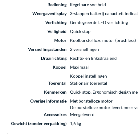
Bediening
Regelbare snelheid
Weergave/display
3-stappen batterij capaciteit indic
Verlichting
Geïntegreerde LED verlichting
Veiligheid
Quick stop
Motor
Koolborstel loze motor (brushless)
Versnellingsstanden
2 versnellingen
Draairichting
Rechts- en linksdraaiend
Koppel
Maximaal
Koppel instellingen
Toerental
Stationair toerental
Kenmerken
Quick stop, Ergonomisch design met
Overige informatie
Met borstelloze motor
De borstelloze motor levert meer v
Accessoires
Meegeleverd
Gewicht (zonder verpakking)
1,6 kg