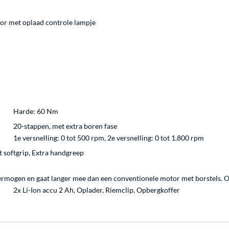
ator met oplaad controle lampje
Harde: 60 Nm
20-stappen, met extra boren fase
1e versnelling: 0 tot 500 rpm, 2e versnelling: 0 tot 1.800 rpm
 softgrip, Extra handgreep
ermogen en gaat langer mee dan een conventionele motor met borstels. Oo
2x Li-Ion accu 2 Ah, Oplader, Riemclip, Opbergkoffer