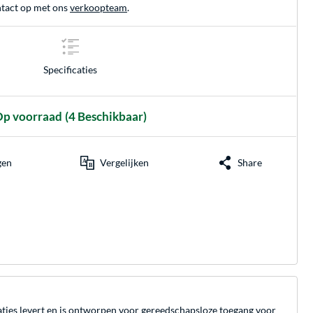
tact op met ons
verkoopteam
.
Specificaties
p voorraad
(4 Beschikbaar)
gen
Vergelijken
Share
ies levert en is ontworpen voor gereedschapsloze toegang voor