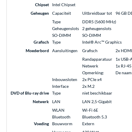
Chipset
Intel Chipset
Geheugen
Capaciteit
Uitbreidbaar tot
96 GB DD
Type
DDR5 (5600 MHz)
Geheugenslots
2 geheugenslots
SO-DIMM
SO-DIMM
Grafisch
Type
Intel® Arc™ Graphics
Moederbord
Aansluitingen
Grafisch
2x HDMI
Randapparatuur
1x USB-A 
Netwerk
1x RJ-45
Opmerking:
De naam 
Inbouwsloten
2x PCIe x4
Interface
2x M.2
DVD of Blu-ray drive
Type
niet beschikbaar
Netwerk
LAN
LAN 2,5-Gigabit
WLAN
Wi-Fi 6E
Bluetooth
Bluetooth 5.3
Voeding
Bouwvorm
Extern