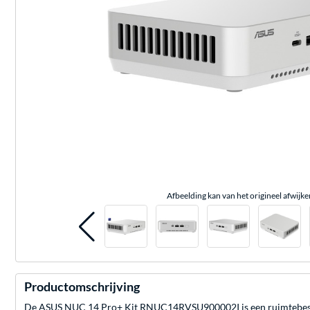
Afbeelding kan van het origineel afwijke
Productomschrijving
De ASUS NUC 14 Pro+ Kit RNUC14RVSU900002I is een ruimtebespare