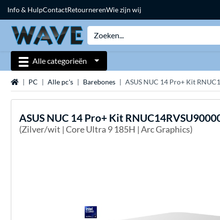
Info & Hulp
Contact
Retourneren
Wie zijn wij
Alle categorieën
Home
PC
Alle pc's
Barebones
ASUS NUC 14 Pro+ Kit RNUC
ASUS
NUC 14 Pro+ Kit RNUC14RVSU90000
(Zilver/wit | Core Ultra 9 185H | Arc Graphics)