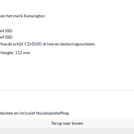
 van het merk Kensington
 x4 SSD
 x4 SSD
harde schijf, CD/DVD drives en besturingssysteem.
/lengte: 112 mm
ekosten en inclusief thuiskopieheffing.
Terug naar boven