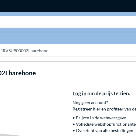
Zoeken
14RVSU900002I barebone
2I barebone
Log in
om de prijs te zien.
Nog geen account?
Registreer hier
en profiteer van d
• Prijzen in de webweergave
• Volledige webshopfunctionalite
• Overzicht van alle bestellingen