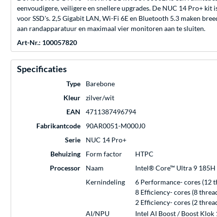
eenvoudigere, veiligere en snellere upgrades. De NUC 14 Pro+ kit
voor SSD's. 2,5 Gigabit LAN, Wi-Fi 6E en Bluetooth 5.3 maken br
aan randapparatuur en maximaal vier monitoren aan te sluiten.
Art-Nr.: 100057820
Specificaties
Type
Barebone
Kleur
zilver/wit
EAN
4711387496794
Fabrikantcode
90AR0051-M000J0
Serie
NUC 14 Pro+
Behuizing
Form factor
HTPC
Processor
Naam
Intel® Core™ Ultra 9 185H (
Kernindeling
6 Performance- cores (12 t
8 Efficiency- cores (8 thre
2 Efficiency- cores (2 thre
AI/NPU
Intel AI Boost / Boost Klok