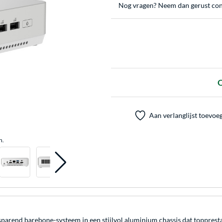
Nog vragen? Neem dan gerust con
O
Aan verlanglijst toevoe
n.
nd barebone-systeem in een stijlvol aluminium chassis dat topprestat