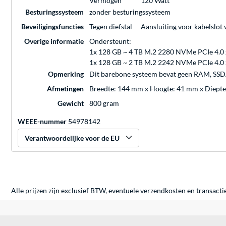
Vermogen
120 Watt
Besturingssysteem
zonder besturingssysteem
Beveiligingsfuncties
Tegen diefstal
Aansluiting voor kabelslot
Overige informatie
Ondersteunt:
1x 128 GB ~ 4 TB M.2 2280 NVMe PCIe 4.0
1x 128 GB ~ 2 TB M.2 2242 NVMe PCIe 4.0
Opmerking
Dit barebone systeem bevat geen RAM, SSD/
Afmetingen
Breedte: 144 mm x Hoogte: 41 mm x Diepte
Gewicht
800 gram
WEEE-nummer
54978142
Verantwoordelijke voor de EU
Alle prijzen zijn exclusief BTW, eventuele verzendkosten en transacti