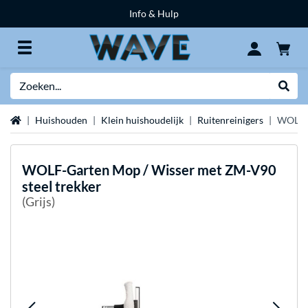
Info & Hulp
Zoeken
Websh
Home
Huishouden
Klein huishoudelijk
Ruitenreinigers
WOLF-G
WOLF-Garten
Mop / Wisser met ZM-V90
steel trekker
(Grijs)