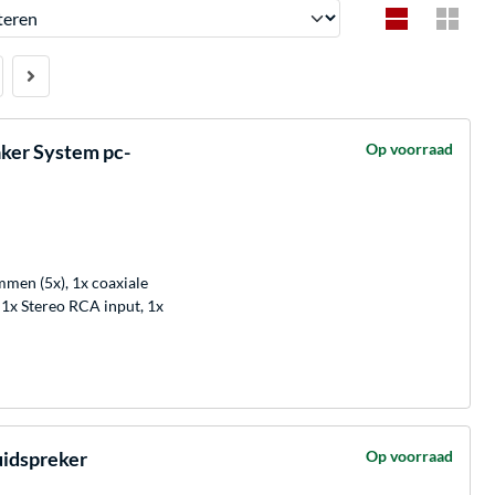
en
ker System pc-
Op voorraad
mmen (5x), 1x coaxiale
, 1x Stereo RCA input, 1x
uidspreker
Op voorraad