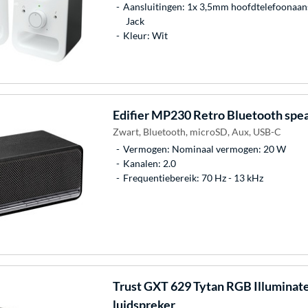
Aansluitingen: 1x 3,5mm hoofdtelefoonaansl
Jack
Kleur: Wit
Edifier
MP230 Retro Bluetooth spea
Zwart, Bluetooth, microSD, Aux, USB-C
Vermogen: Nominaal vermogen: 20 W
Kanalen: 2.0
Frequentiebereik: 70 Hz - 13 kHz
Trust
GXT 629 Tytan RGB Illuminated
luidspreker