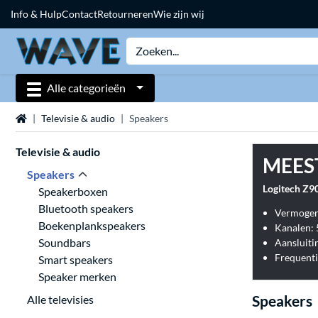
Info & Hulp
Contact
Retourneren
Wie zijn wij
Alle categorieën
Home
Televisie & audio
Speakers
Televisie & audio
MEES
Speakers
Logitech Z9
Speakerboxen
Bluetooth speakers
Vermogen
Boekenplankspeakers
Kanalen: 
Soundbars
Frequenti
Smart speakers
Speaker merken
Speakers
Alle televisies