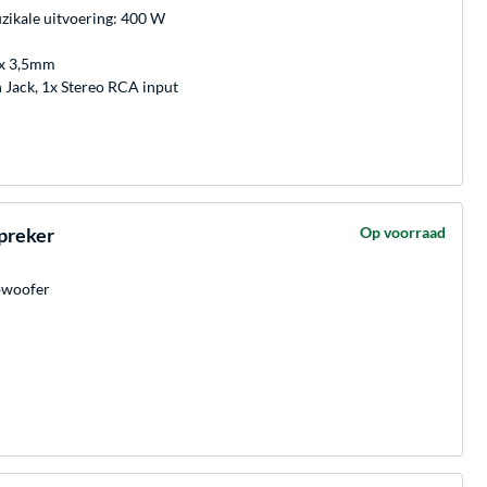
ikale uitvoering: 400 W
1x 3,5mm
n Jack, 1x Stereo RCA input
preker
Op voorraad
bwoofer