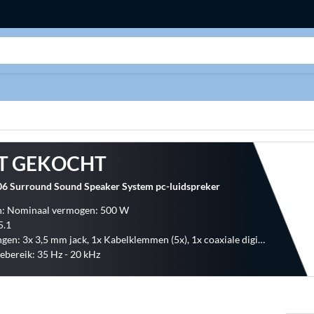
Zoeken
T GEKOCHT
06 Surround Sound Speaker System pc-luidspreker
: Nominaal vermogen: 500 W
5.1
Aansluitingen: 3x 3,5 mm jack, 1x Kabelklemmen (5x), 1x coaxiale digitale ingang, 2x optische digitale ingang, 1x Stereo RCA input, 1x Voedingsaansluiting
ebereik: 35 Hz - 20 kHz