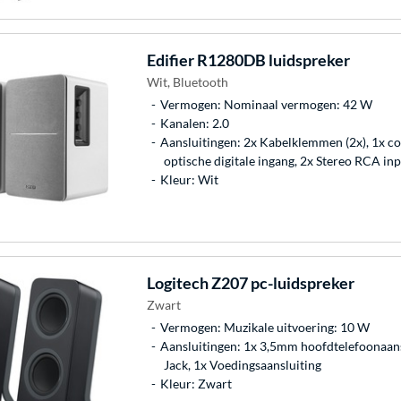
Edifier
R1280DB luidspreker
Wit, Bluetooth
Vermogen: Nominaal vermogen: 42 W
Kanalen: 2.0
Aansluitingen: 2x Kabelklemmen (2x), 1x coa
optische digitale ingang, 2x Stereo RCA in
Kleur: Wit
Logitech
Z207 pc-luidspreker
Zwart
Vermogen: Muzikale uitvoering: 10 W
Aansluitingen: 1x 3,5mm hoofdtelefoonaansl
Jack, 1x Voedingsaansluiting
Kleur: Zwart