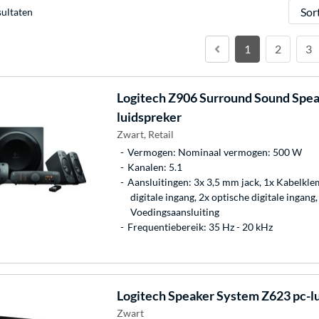
Sorter
sultaten
1
2
3
Logitech
Z906 Surround Sound Spea
luidspreker
Zwart, Retail
Vermogen: Nominaal vermogen: 500 W
Kanalen: 5.1
Aansluitingen: 3x 3,5 mm jack, 1x Kabelkle
digitale ingang, 2x optische digitale ingang
Voedingsaansluiting
Frequentiebereik: 35 Hz - 20 kHz
Logitech
Speaker System Z623 pc-l
Zwart